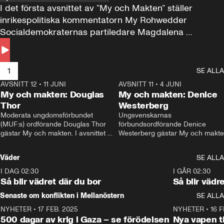
I det första avsnittet av ”My och Makten” ställer 
inrikespolitiska kommentatorn My Rohwedder 
Socialdemokraternas partiledare Magdalena 
Andersson till svars.
1
SE ALLA
AVSNITT 12
•
11 JUNI
26:27
AVSNITT 11
•
4 JUNI
2
My och makten: Douglas
My och makten: Denice
Thor
Westerberg
Moderata ungdomsförbundet 
Ungsvenskarnas 
(MUF:s) ordförande Douglas Thor 
förbundsordförande Denice 
gästar My och makten. I avsnittet 
Westerberg gästar My och makten.
diskuteras tonårsutvisningarna och 
avsnittet diskuteras migrationsfrå
hur Moderaterna ska locka väljare till 
och hur SD ska locka kvinnliga 
Väder
SE ALLA
valet i höst. 
väljare. 
I DAG 02:30
1:06
I GÅR 02:30
Så blir vädret där du bor
Så blir vädr
Senaste om konflikten i Mellanöstern
SE ALLA
NYHETER
•
17 FEB. 2025
0:45
NYHETER
•
16 F
500 dagar av krig i Gaza – se förödelsen
Nya vapen ti