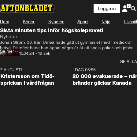
Logga in
Hem
Serier
Nyheter
Sport
Nöje
Livsstil
Sista minuten tips inför högskoleprovet!
Nyheter
Johan Ström, 38, från Umeå hade gått ut gymnasiet med ”mediokra” 
betyg. Därefter hade han ägnat några år åt att spela poker och jobba 
Se mer
som målare och ”roddare”, innan han bestämde sig. Han ville börja 
Nyheter
•
10.04.24
•
18 sek
läsa på Handelshögskolan i Stockholm. Då Johans gymnasiebetyg inte 
SE ALLA
tillät några studier på Handels registrerade han sig för att skriva 
högskoleprovet. Efter noggranna förberedelser fick han maxresultatet 
7 AUGUSTI
0:42
I DAG 05:56
2,0 och kom in på sin drömutbildning.

Kristersson om Tidö-
20 000 evakuerade – nä
Men Johan hade inte gjort sitt sista högskoleprov för det. I dag har han 
sprickan i vårdfrågan
bränder gäckar Kanada
gjort provet tio gånger – och fått högsta möjliga poäng varje gång.