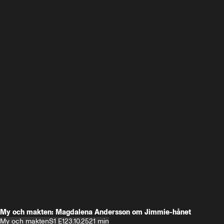
My och makten: Magdalena Andersson om Jimmie-hånet
My och makten
S1 E1
23.10.25
21 min