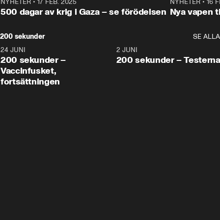
NYHETER
•
17 FEB. 2025
0:45
NYHETER
•
16 F
500 dagar av krig i Gaza – se förödelsen
Nya vapen ti
200 sekunder
SE ALLA
24 JUNI
5:00
2 JUNI
200 sekunder –
200 sekunder – Testern
Vaccinfusket,
fortsättningen