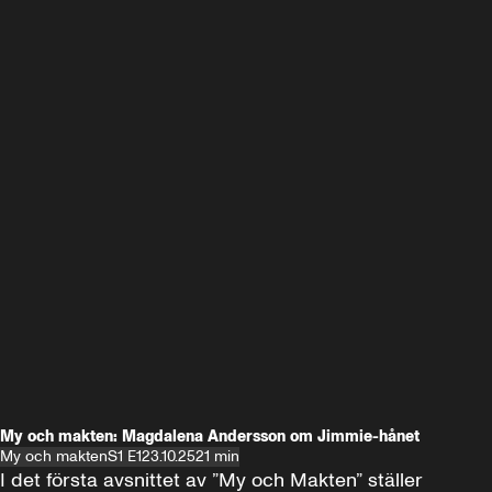
My och makten: Magdalena Andersson om Jimmie-hånet
My och makten
S1 E1
23.10.25
21 min
I det första avsnittet av ”My och Makten” ställer 