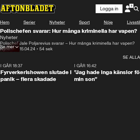
Logga in
Hem
Serier
Nyheter
Sport
Nöje
Livsstil
Polischefen svarar: Hur många kriminella har vapen?
Nyheter
Polischef Jale Poljarevius svarar – Hur många kriminella har vapen?
Se mer
Nyheter
•
15.04.24
•
54 sek
SE ALLA
I GÅR 18:37
0:42
I GÅR 16:42
Fyrverkerishowen slutade i
”Jag hade inga känslor fö
panik – flera skadade
min son”