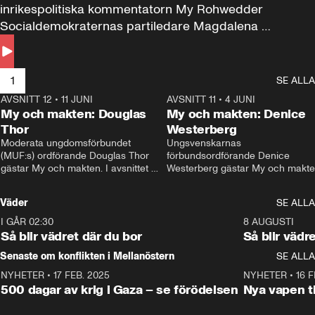
inrikespolitiska kommentatorn My Rohwedder 
Socialdemokraternas partiledare Magdalena 
Andersson till svars.
1
SE ALLA
AVSNITT 12
•
11 JUNI
26:27
AVSNITT 11
•
4 JUNI
2
My och makten: Douglas
My och makten: Denice
Thor
Westerberg
Moderata ungdomsförbundet 
Ungsvenskarnas 
(MUF:s) ordförande Douglas Thor 
förbundsordförande Denice 
gästar My och makten. I avsnittet 
Westerberg gästar My och makten.
diskuteras tonårsutvisningarna och 
avsnittet diskuteras migrationsfrå
hur Moderaterna ska locka väljare till 
och hur SD ska locka kvinnliga 
Väder
SE ALLA
valet i höst. 
väljare. 
I GÅR 02:30
1:06
8 AUGUSTI
Så blir vädret där du bor
Så blir vädr
Senaste om konflikten i Mellanöstern
SE ALLA
NYHETER
•
17 FEB. 2025
0:45
NYHETER
•
16 F
500 dagar av krig i Gaza – se förödelsen
Nya vapen ti