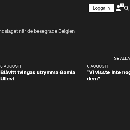
Logga in
andslaget när de besegrade Belgien 
SE ALLA
7
6 AUGUSTI
0:29
6 AUGUSTI
Blåvitt tvingas utrymma Gamla
”Vi visste inte n
Ullevi
dem”