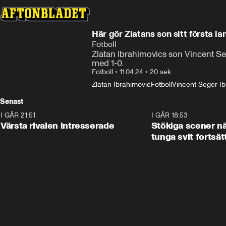
Här gör Zlatans son sitt första l
Fotboll
Zlatan Ibrahimovics son Vincent Seg
med 1-0.
Fotboll
•
11.04.24
•
20 sek
Zlatan Ibrahimovic
Fotboll
Vincent Seger I
Senast
I GÅR 21:51
0:31
I GÅR 18:53
Värsta rivalen intresserade
Stökiga scener nä
tunga svit fortsät