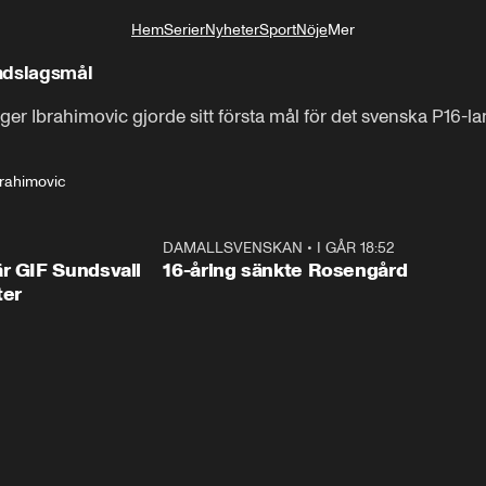
Hem
Serier
Nyheter
Sport
Nöje
Mer
Livsstil
andslagsmål
er Ibrahimovic gjorde sitt första mål för det svenska P16-l
brahimovic
1:44
DAMALLSVENSKAN
•
I GÅR 18:52
0:4
r GIF Sundsvall
16-åring sänkte Rosengård
ter