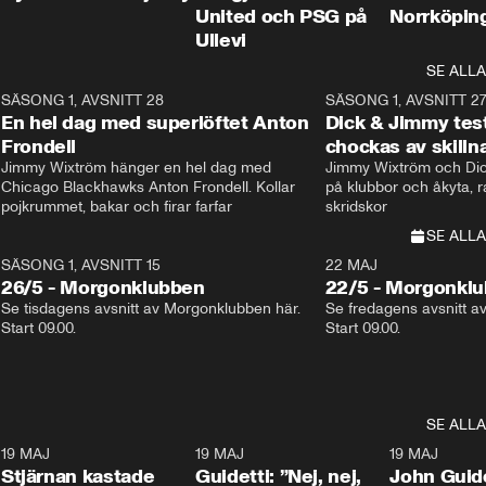
United och PSG på
Norrköpin
Ullevi
SE ALLA
8
SÄSONG 1, AVSNITT 28
20:38
SÄSONG 1, AVSNITT 2
Plus
En hel dag med superlöftet Anton
Dick & Jimmy test
Frondell
chockas av skill
Jimmy Wixtröm hänger en hel dag med 
Jimmy Wixtröm och Dick
Chicago Blackhawks Anton Frondell. Kollar 
på klubbor och åkyta, r
pojkrummet, bakar och firar farfar
skridskor 
SE ALLA
SÄSONG 1, AVSNITT 15
22 MAJ
26/5 - Morgonklubben
22/5 - Morgonkl
Se tisdagens avsnitt av Morgonklubben här. 
Se fredagens avsnitt a
Start 09.00. 
Start 09.00. 
SE ALLA
1
19 MAJ
0:43
19 MAJ
0:39
19 MAJ
Stjärnan kastade
Guidetti: ”Nej, nej,
John Guide