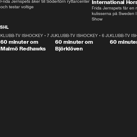
Frida Jernspets åker till Södertörn ryttarcenter 
International Ho
och testar voltige
Frida Jernspets får en 
kulisserna på Sweden In
Show
SHL
KLUBB-TV ISHOCKEY
1:02:53
•
7 JUNI
KLUBB-TV ISHOCKEY
1:00:59
•
6 JUNI
KLUBB-TV I
Plus
Plus
60 minuter om
60 minuter om
60 minute
Malmö Redhawks
Björklöven