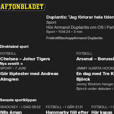
Duplantis: "Jag förlorar hela tiden.
Sport
Hör Armand Duplantis om OS i Paris,
Sport
•
11.04.24
•
3 min
Friidrott
Stavhopp
Armand Duplantis
Direktsänd sport
FOTBOLL
FOTBOLL
LIVE
Plus
Plus
Chelsea – Johur Tigers
Arsenal – Boruss
Nya avsnitt →
SPORT
•
7 JUNI
16:36
JIMMY HJÄRTA HOCK
Gör löptester med Andreas
En dag med Tre K
Almgren
Björck
Jimmy Wixtröm hänger 
Björck under debuten i
Senaste sportklippen
ISHOCKEY
•
I DAG 08:52
1:08
FOTBOLL
•
I GÅR 21:31
1:28
FOTBOLL
•
I
Nils Åman
Hammarby föll efter
Här kapas 