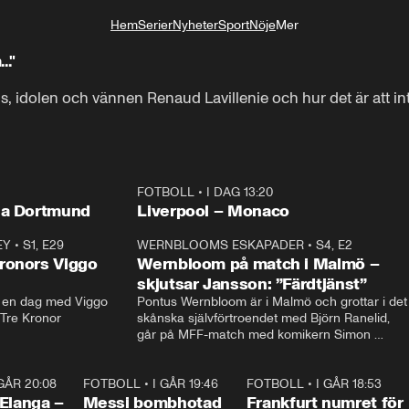
Hem
Serier
Nyheter
Sport
Nöje
Mer
Livsstil
.."
 idolen och vännen Renaud Lavillenie och hur det är att int
FOTBOLL
•
I DAG 13:20
LIVE
Plus
ia Dortmund
Liverpool – Monaco
EY
•
S1, E29
17:38
WERNBLOOMS ESKAPADER
•
S4, E2
38:2
ronors Viggo
Wernbloom på match i Malmö –
skjutsar Jansson: ”Färdtjänst”
en dag med Viggo 
Pontus Wernbloom är i Malmö och grottar i det 
 Tre Kronor
skånska självförtroendet med Björn Ranelid, 
går på MFF-match med komikern Simon 
”Chippen” Svensson och hjälper skadade 
stjärnbacken Pontus Jansson hem. 
 GÅR 20:08
1:07
FOTBOLL
•
I GÅR 19:46
0:47
FOTBOLL
•
I GÅR 18:53
0:5
Elanga –
Messi bombhotad
Frankfurt numret för