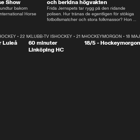
rse Show
och beridna högvakten
rundtur bakom 
Frida Jernspets tar rygg på den ridande 
ternational Horse 
polisen. Hur tränas de egentligen för stökiga 
fotbollsmatcher och stora folkmassor? Hon 
hälsar även på hos beridna högvakten, som 
den här dagen ska byta av högvakten, som 
SHOCKEY
1:00:28
•
22 MAJ
KLUBB-TV ISHOCKEY
vaktar slottet.
1:00:18
•
21 MAJ
HOCKEYMORGON
•
18 MAJ
Plus
r Luleå
60 minuter
18/5 - Hockeymorgo
Linköping HC