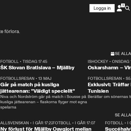
Logga in
e förlora.
SE ALLA
FOTBOLL
•
TISDAG 17:45
ISHOCKEY
•
ONSDAG 1
Plus
Plus
ŠK Slovan Bratislava – Mjällby
Oskarshamn – V
3
FOTBOLLSRESAN
•
13 MAJ
33:19
FOTBOLLSRESAN
•
S5
Går på match på kusliga
Exklusivt: Träffar
jättearenan: ”Väldigt speciellt”
Tunisien
Niva och Nordström går på match i Sousse på 
Berättar om sönernas tu
kusliga jättearenan – flaskorna flyger mot egna 
spelarna 
SE ALLA
6
ALLSVENSKAN
•
I GÅR 17:22
0:37
FOTBOLL
•
I GÅR 17:07
1:22
FOTBOLL
•
I
Ny förlust för Mjällby
Oavgjort mellan
Succéhalvl