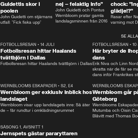
Guidettis skor i
nej – felaktig info”
chock: ”I
poolen
John Guidetti och Pontus 
glädje!?”
Wernbloom pratar gamla 
John Guidetti om stjärnans 
Rasar efter N
landslagsminnen från 2016
utfall: ”Fick fiska upp”
varning mot D
SE ALLA
8
FOTBOLLSRESAN
•
14 JULI
41:35
FOTBOLLSRESAN
•
10
Fotbollsresan hittar Haalands
Här bryter de ih
tvättbjörn i Dallas
dans
Fotbollsresan hittar Haalands tvättbjörn i Dallas
Erik Niva och Linn Nord
skratta när de får se 
dans inför Frankrikes st
VM-kvartsfinalen. 
4
WERNBLOOMS ESKAPADER
•
S2, E4
24:20
WERNBLOOMS ESKAP
Plus
Wernbloom ger exklusiv inblick hos
Wernbloom går på
landslaget
Göteborg
Wernbloom visar upp landslagets inre: Så äter 
Wernblooms Eskapader:
de – får rundtur i omklädningsrummet
Mutumba och Oisin Cant
Blåvitt med Thomas Bo
0
SÄSONG 1, AVSNITT 1
25:12
Jernspets gästar pararyttaren