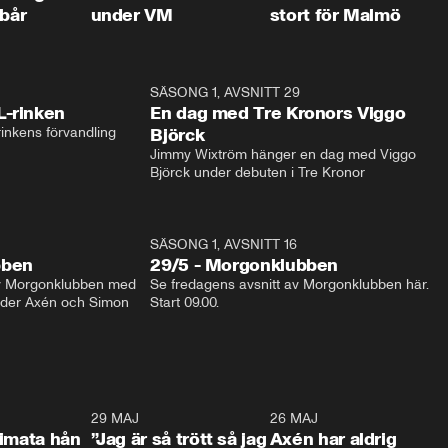
 bår
under VM
stort för Malmö
1:04
SÄSONG 1, AVSNITT 29
17:3
L-rinken
En dag med Tre Kronors Viggo
inkens förvandling
Björck
Jimmy Wixtröm hänger en dag med Viggo 
Björck under debuten i Tre Kronor
SÄSONG 1, AVSNITT 16
bben
29/5 - Morgonklubben
av Morgonklubben med 
Se fredagens avsnitt av Morgonklubben här. 
nder Axén och Simon 
Start 09.00. 
0:26
29 MAJ
0:30
26 MAJ
0:3
timata hån
”Jag är så trött så jag
Axén har aldrig