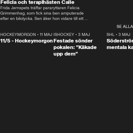
Felicia och terapihästen Calle
Frida Jernspets träffar pararyttaren Felicia 
Grimmenhag, som fick sina ben amputerade 
efter en bilolycka. Sen åker hon vidare till ett 
vård- och omsorgsboende med den 76 
SE ALLA
centimeter höga terapihästen Calle.
HOCKEYMORGON
•
11 MAJ
ISHOCKEY
•
3 MAJ
0:22
SHL
•
3 MAJ
n
11/5 - Hockeymorgon
Festade sönder
Söderströ
pokalen: ”Käkade
mentala 
upp dem”