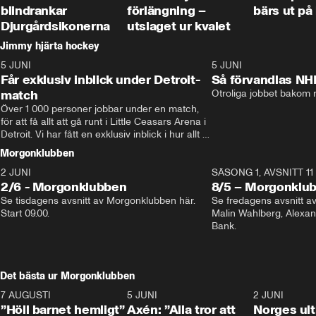
blindrankar
förlängning –
bärs ut på
Djurgårdsikonerna
utslaget ur kvalet
Jimmy hjärta hockey
5 JUNI
11:14
5 JUNI
Får exklusiv inblick under Detroit-
Så förvandlas NH
match
Otroliga jobbet bakom r
Över 1 000 personer jobbar under en match, 
för att få allt att gå runt i Little Ceasars Arena i 
Detroit. Vi har fått en exklusiv inblick i hur allt 
fungerar inför och under match i världens 
Morgonklubben
bästa hockeyliga
2 JUNI
SÄSONG 1, AVSNITT 11
2/6 - Morgonklubben
8/5 – Morgonklu
Se tisdagens avsnitt av Morgonklubben här. 
Se fredagens avsnitt 
Start 09.00. 
Malin Wahlberg, Alexa
Bank. 
Det bästa ur Morgonklubben
7 AUGUSTI
1:14
5 JUNI
0:44
2 JUNI
”Höll barnet hemligt”
Axén: ”Alla tror att
Norges ul