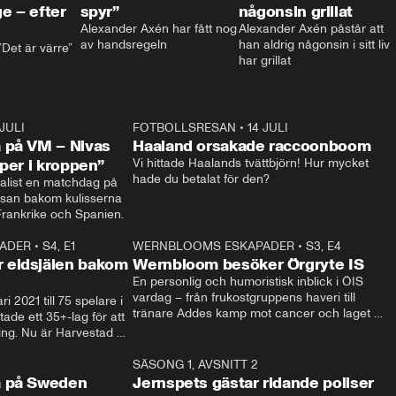
e – efter
spyr”
någonsin grillat
Alexander Axén har fått nog 
Alexander Axén påstår att 
av handsregeln
han aldrig någonsin i sitt liv 
Det är värre”
har grillat
 JULI
36:52
FOTBOLLSRESAN
•
14 JULI
0:3
 på VM – Nivas
Haaland orsakade raccoonboom
yper i kroppen”
Vi hittade Haalands tvättbjörn! Hur mycket 
hade du betalat för den?
list en matchdag på 
esan bakom kulisserna 
på semifinalen mellan Frankrike och Spanien. 
ADER
•
S4, E1
32:14
WERNBLOOMS ESKAPADER
•
S3, E4
33:1
Plus
 eldsjälen bakom
Wernbloom besöker Örgryte IS
En personlig och humoristisk inblick i ÖIS 
vardag – från frukostgruppens haveri till 
i 2021 till 75 spelare i 
tränare Addes kamp mot cancer och laget 
de ett 35+-lag för att 
som siktar mot Allsvenskan.
ing. Nu är Harvestad 
ch Wernbloom kliver 
14:14
SÄSONG 1, AVSNITT 2
24:5
a på Sweden
Jernspets gästar ridande poliser