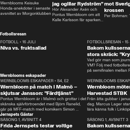
Wernblooms Keisuke 
jag ogillar Rydström”
mot Sverig
Honda-anekdoter i senaste 
Hör Alexander Axén och 
krossen
avsnittet av Morgonklubben
Pontus Wernbloom om att 
Per Bohman: ”
Kalle Karlsson får sparken 
från Bajen och att Henrik 
Rydström tar över
Fotbollsresan
FOTBOLL
•
16 JULI
0:44
FOTBOLLSRESAN
•
15
Niva vs. fruktsallad
Bakom kulisserna
stora skräck: ”Kr
Vad gör man som journa
VM? Följ med fotbollsr
Wernblooms eskapader
WERNBLOOMS ESKAPADER
•
S4, E2
38:23
WERNBLOOMS ESKAP
Wernbloom på match i Malmö –
Wernbloom möter
skjutsar Jansson: ”Färdtjänst”
Harvestad STBK
Pontus Wernbloom är i Malmö och grottar i det 
Från åtta gubbar i januar
skånska självförtroendet med Björn Ranelid, 
dag. Marcus Lager starta
går på MFF-match med komikern Simon 
lära känna folk i Linköp
Jernspets Gästar
”Chippen” Svensson och hjälper skadade 
STBK en institution – o
SÄSONG 1, AVSNITT 4
stjärnbacken Pontus Jansson hem. 
13:37
rakt in i värmen.
SÄSONG 1, AVSNITT 3
Frida Jernspets testar voltige
Bakom kulissern