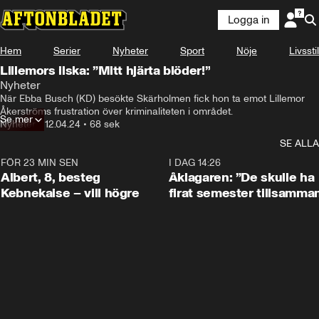
Logga in
Hem
Serier
Nyheter
Sport
Nöje
Livsstil
Lillemors ilska: ”Mitt hjärta blöder!”
Nyheter
Sverige har varit ett fint land förut.
När Ebba Busch (KD) besökte Skärholmen fick hon ta emot Lillemor 
Åkerströms frustration över kriminaliteten i området.
Se mer
Nyheter
•
12.04.24
•
68 sek
SE ALLA
FÖR 23 MIN SEN
0:54
I DAG 14:26
Albert, 8, besteg
Åklagaren: ”De skulle ha
Kebnekaise – vill högre
firat semester tillsamma