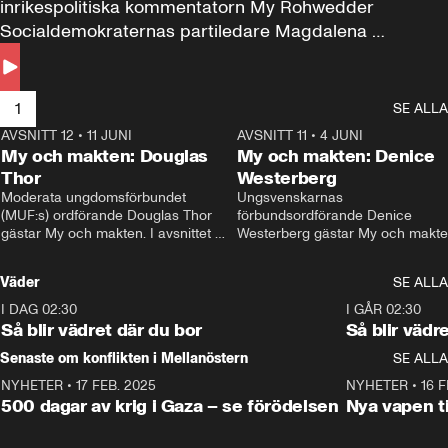
inrikespolitiska kommentatorn My Rohwedder 
Socialdemokraternas partiledare Magdalena 
Andersson till svars.
1
SE ALLA
AVSNITT 12
•
11 JUNI
26:27
AVSNITT 11
•
4 JUNI
2
My och makten: Douglas
My och makten: Denice
Thor
Westerberg
Moderata ungdomsförbundet 
Ungsvenskarnas 
(MUF:s) ordförande Douglas Thor 
förbundsordförande Denice 
gästar My och makten. I avsnittet 
Westerberg gästar My och makten.
diskuteras tonårsutvisningarna och 
avsnittet diskuteras migrationsfrå
hur Moderaterna ska locka väljare till 
och hur SD ska locka kvinnliga 
Väder
SE ALLA
valet i höst. 
väljare. 
I DAG 02:30
1:06
I GÅR 02:30
Så blir vädret där du bor
Så blir vädr
Senaste om konflikten i Mellanöstern
SE ALLA
NYHETER
•
17 FEB. 2025
0:45
NYHETER
•
16 F
500 dagar av krig i Gaza – se förödelsen
Nya vapen ti