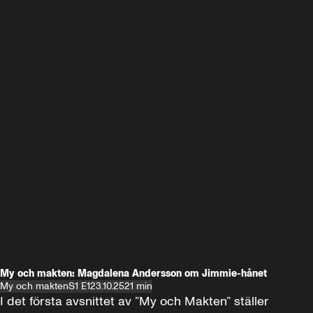
My och makten: Magdalena Andersson om Jimmie-hånet
My och makten
S1 E1
23.10.25
21 min
I det första avsnittet av ”My och Makten” ställer 