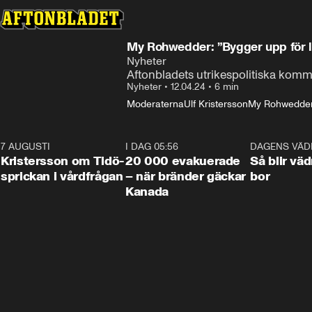
My Rohwedder: ”Bygger upp för l
Nyheter
Aftonbladets utrikespolitiska kom
Nyheter
•
12.04.24
•
6 min
Moderaterna
Ulf Kristersson
My Rohwedde
7 AUGUSTI
0:42
I DAG 05:56
0:38
DAGENS VÄD
Kristersson om Tidö-
20 000 evakuerade
Så blir väd
sprickan i vårdfrågan
– när bränder gäckar
bor
Kanada