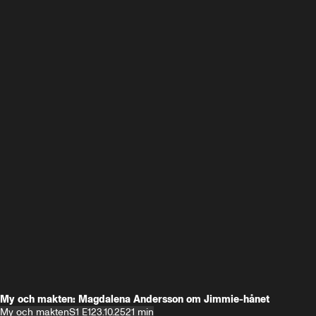
My och makten: Magdalena Andersson om Jimmie-hånet
My och makten
S1 E1
23.10.25
21 min