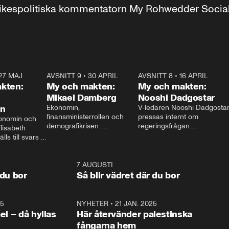
r inrikespolitiska kommentatorn My Rohwedder Soci
27 MAJ
3:51
AVSNITT 9
•
30 APRIL
24:00
AVSNITT 8
•
16 APRIL
25:1
kten:
My och makten:
My och makten:
Mikael Damberg
Nooshi Dadgostar
on
Ekonomin, 
V-ledaren Nooshi Dadgostar
finansministerrollen och 
pressas internt om 
onomin och 
demografikrisen. 
regeringsfrågan.

lisabeth 
Oppositionen ställs till svars 
I Aftonbladets 
ls till svars 
när Socialdemokraternas 
partiledarutfrågning ”My 
stern gästar 
Mikael Damberg gästar My 
och Makten” sätter hon ner 
My och Makten. 
och Makten. 
foten mot kritikerna:

1:06
7 AUGUSTI
1:0
– Vi ställer upp i val. Ska vi 
 du bor
Så blir vädret där du bor
vara med så sitter vi förstås 
25
1:22
NYHETER
•
21 JAN. 2025
0:5
ael – då hyllas
Här återvänder palestinska
fångarna hem