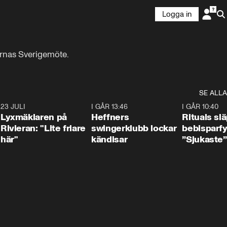
Logga in
ernas Sverigemöte.
SE ALLA
7
23 JULI
2:02
I GÅR 13:46
0:55
I GÅR 10:40
Lyxmäklaren på
Heffners
Rituals sl
Rivieran: "Lite friare
swingerklubb lockar
bebisparf
här"
kändisar
”Sjukaste”