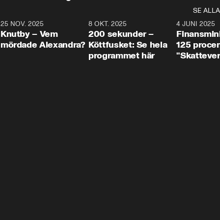
SE ALLA
3
25 NOV. 2025
31:05
8 OKT. 2025
4:29
4 JUNI 2025
Knutby – Vem
200 sekunder –
Finansmin
mördade Alexandra?
Köttfusket: Se hela
125 procent
programmet här
"Skattever
viktig uppg