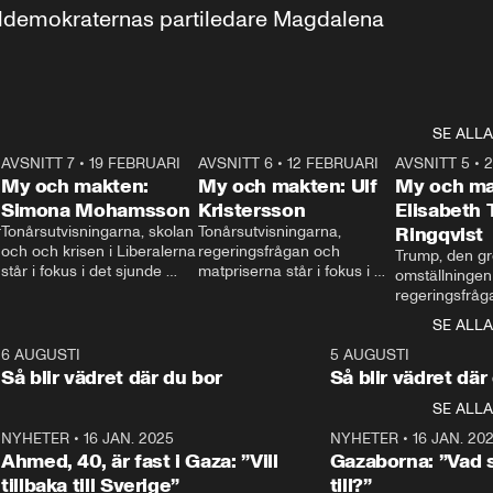
aldemokraternas partiledare Magdalena 
SE ALLA
7
AVSNITT 7
•
19 FEBRUARI
24:30
AVSNITT 6
•
12 FEBRUARI
27:30
AVSNITT 5
•
My och makten:
My och makten: Ulf
My och ma
Simona Mohamsson
Kristersson
Elisabeth
 
Tonårsutvisningarna, skolan 
Tonårsutvisningarna, 
Ringqvist
och och krisen i Liberalerna 
regeringsfrågan och 
Trump, den gr
står i fokus i det sjunde 
matpriserna står i fokus i 
omställningen
avsnittet av ”My och 
det sjätte avsnittet av ”My 
regeringsfråga
makten”. Se när 
och makten”. Se när 
centrum i det 
SE ALLA
Aftonbladets inrikespolitiska 
Aftonbladets inrikespolitiska 
avsnittet av ”
kommentator My 
kommentator My 
6
6 AUGUSTI
1:06
5 AUGUSTI
Makten”. Se nä
Rohwedder ställer 
Rohwedder ställer 
Så blir vädret där du bor
Så blir vädret där
Aftonbladets in
utbildnings- och 
statsminister Ulf Kristersson 
kommentator 
SE ALLA
integrationsminister Simona 
till svars.
Rohwedder stäl
Mohamsson till svars.
Centerpartiets
2
NYHETER
•
16 JAN. 2025
1:01
NYHETER
•
16 JAN. 20
Thand Ring till
Ahmed, 40, är fast i Gaza: ”Vill
Gazaborna: ”Vad s
tillbaka till Sverige”
till?”