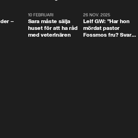
4:24
10 FEBRUARI
4:13
26 NOV. 2025
8:1
der –
Sara måste sälja
Leif GW: ”Har hon
huset för att ha råd
mördat pastor
med veterinären
Fossmos fru? Svar
nej.”