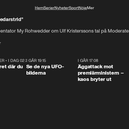
Hem
Serier
Nyheter
Sport
Nöje
Mer
Livsstil
edarstrid”
mentator My Rohwedder om Ulf Kristerssons tal på Moderat
r
ER
•
I DAG 02:30
1:06
I GÅR 19:15
0:36
I GÅR 17:08
0:3
ret där du
Se de nya UFO-
Äggattack mot
bilderna
premiärministern –
kaos bryter ut