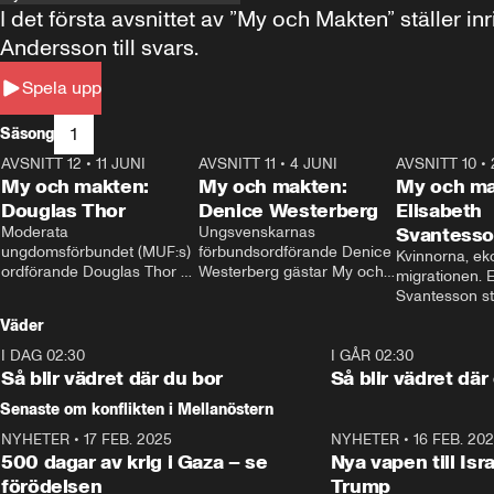
I det första avsnittet av ”My och Makten” ställe
Andersson till svars.
Spela upp
1
Säsong
AVSNITT 12
•
11 JUNI
26:27
AVSNITT 11
•
4 JUNI
23:40
AVSNITT 10
•
My och makten:
My och makten:
My och ma
Douglas Thor
Denice Westerberg
Elisabeth
Moderata 
Ungsvenskarnas 
Svantess
ungdomsförbundet (MUF:s) 
förbundsordförande Denice 
Kvinnorna, ek
ordförande Douglas Thor 
Westerberg gästar My och 
migrationen. E
gästar My och makten. I 
makten. I avsnittet 
Svantesson stäl
avsnittet diskuteras 
diskuteras migrationsfrågan 
när finansmini
Väder
tonårsutvisningarna och hur 
och hur SD ska locka 
Moderaterna ska locka 
kvinnliga väljare. 
I DAG 02:30
1:06
I GÅR 02:30
väljare till valet i höst. 
Så blir vädret där du bor
Så blir vädret där
Senaste om konflikten i Mellanöstern
NYHETER
•
17 FEB. 2025
0:45
NYHETER
•
16 FEB. 20
500 dagar av krig i Gaza – se
Nya vapen till Isr
förödelsen
Trump