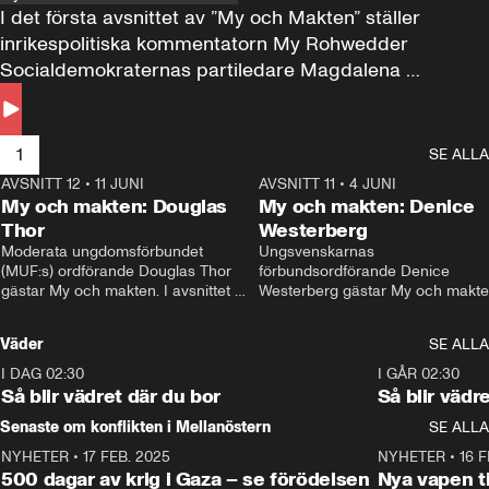
I det första avsnittet av ”My och Makten” ställer 
inrikespolitiska kommentatorn My Rohwedder 
Socialdemokraternas partiledare Magdalena 
Andersson till svars.
1
SE ALLA
AVSNITT 12
•
11 JUNI
26:27
AVSNITT 11
•
4 JUNI
2
My och makten: Douglas
My och makten: Denice
Thor
Westerberg
Moderata ungdomsförbundet 
Ungsvenskarnas 
(MUF:s) ordförande Douglas Thor 
förbundsordförande Denice 
gästar My och makten. I avsnittet 
Westerberg gästar My och makten.
diskuteras tonårsutvisningarna och 
avsnittet diskuteras migrationsfrå
hur Moderaterna ska locka väljare till 
och hur SD ska locka kvinnliga 
Väder
SE ALLA
valet i höst. 
väljare. 
I DAG 02:30
1:06
I GÅR 02:30
Så blir vädret där du bor
Så blir vädr
Senaste om konflikten i Mellanöstern
SE ALLA
NYHETER
•
17 FEB. 2025
0:45
NYHETER
•
16 F
500 dagar av krig i Gaza – se förödelsen
Nya vapen ti