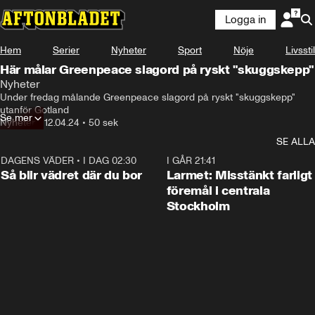
Logga in
Hem
Serier
Nyheter
Sport
Nöje
Livsstil
Här målar Greenpeace slagord på ryskt "skuggskepp"
Nyheter
Under fredag målande Greenpeace slagord på ryskt "skuggskepp" 
utanför Gotland
Se mer
Nyheter
•
12.04.24
•
50 sek
SE ALLA
DAGENS VÄDER
•
I DAG 02:30
1:06
I GÅR 21:41
Så blir vädret där du bor
Larmet: Misstänkt farligt
föremål i centrala
Stockholm