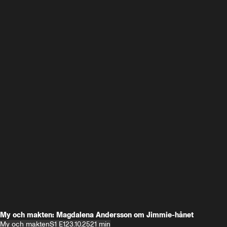
My och makten: Magdalena Andersson om Jimmie-hånet
My och makten
S1 E1
23.10.25
21 min