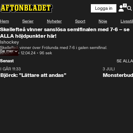
Logga in
Hem
Serier
Nyheter
Sport
Nöje
Livsstil
Skellefteå vinner sanslösa semifinalen med 7-6 – se
ALLA höjdpunkter här!
Ishockey
Skellefteå vinner över Frölunda med 7-6 i galen semifinal.
Se mer
Ishockey
•
12.04.24
•
96 sek
Senast
SE ALLA
I GÅR 11:33
2:08
3 JULI
Björck: ”Lättare att andas”
Monsterbud 