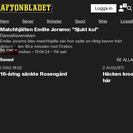
Logga in
Hem
Serier
Nyheter
Sport
Nöje
Livsstil
Matchhjälten Emilie Joramo: ”Sjukt kul”
Damallsvenskan
Emilie Joramo blev matchhjälte när hon satte en riktig kanon från 
distans i den 95:e minuten mot Örebro.
Se mer
Damallsvenskan
•
13.04.24
•
114 sek
Senast
SE ALLA
I DAG 18:52
0:47
2 AUGUSTI
16-åring sänkte Rosengård
Häcken kross
här