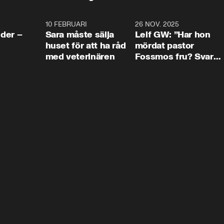
4:24
10 FEBRUARI
4:13
26 NOV. 2025
8:1
der –
Sara måste sälja
Leif GW: ”Har hon
huset för att ha råd
mördat pastor
med veterinären
Fossmos fru? Svar
nej.”