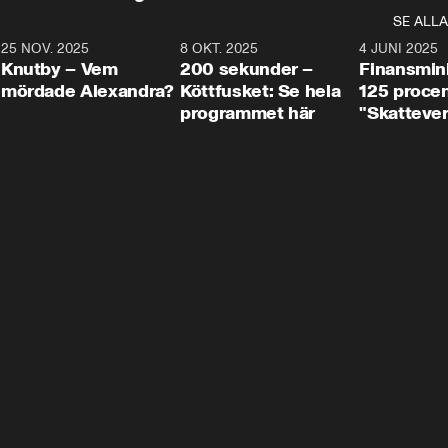
SE ALLA
3
25 NOV. 2025
31:05
8 OKT. 2025
4:29
4 JUNI 2025
Knutby – Vem
200 sekunder –
Finansmin
mördade Alexandra?
Köttfusket: Se hela
125 procent
programmet här
"Skattever
viktig uppg