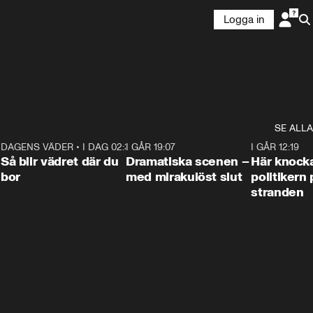
Logga in
SE ALLA
7
DAGENS VÄDER
•
I DAG 02:30
1:06
I GÅR 19:07
0:42
I GÅR 12:19
Så blir vädret där du
Dramatiska scenen –
Här knock
bor
med mirakulöst slut
politikern 
stranden