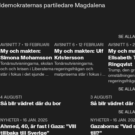
aldemokraternas partiledare Magdalena 
SE ALLA
7
AVSNITT 7
•
19 FEBRUARI
24:30
AVSNITT 6
•
12 FEBRUARI
27:30
AVSNITT 5
•
My och makten:
My och makten: Ulf
My och ma
Simona Mohamsson
Kristersson
Elisabeth
 
Tonårsutvisningarna, skolan 
Tonårsutvisningarna, 
Ringqvist
och och krisen i Liberalerna 
regeringsfrågan och 
Trump, den gr
står i fokus i det sjunde 
matpriserna står i fokus i 
omställningen
avsnittet av ”My och 
det sjätte avsnittet av ”My 
regeringsfråga
makten”. Se när 
och makten”. Se när 
centrum i det 
SE ALLA
Aftonbladets inrikespolitiska 
Aftonbladets inrikespolitiska 
avsnittet av ”
kommentator My 
kommentator My 
6
4 AUGUSTI
1:06
3 AUGUSTI
Makten”. Se nä
Rohwedder ställer 
Rohwedder ställer 
Så blir vädret där du bor
Så blir vädret där
Aftonbladets in
utbildnings- och 
statsminister Ulf Kristersson 
kommentator 
SE ALLA
integrationsminister Simona 
till svars.
Rohwedder stäl
Mohamsson till svars.
Centerpartiets
2
NYHETER
•
16 JAN. 2025
1:01
NYHETER
•
16 JAN. 20
Thand Ring till
Ahmed, 40, är fast i Gaza: ”Vill
Gazaborna: ”Vad s
tillbaka till Sverige”
till?”