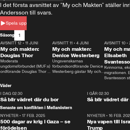
I det första avsnittet av ”My och Makten” ställe
Andersson till svars.
Spela upp
1
Säsong
AVSNITT 12
•
11 JUNI
26:27
AVSNITT 11
•
4 JUNI
23:40
AVSNITT 10
•
My och makten:
My och makten:
My och ma
Douglas Thor
Denice Westerberg
Elisabeth
Moderata 
Ungsvenskarnas 
Svantess
ungdomsförbundet (MUF:s) 
förbundsordförande Denice 
Kvinnorna, ek
ordförande Douglas Thor 
Westerberg gästar My och 
migrationen. E
gästar My och makten. I 
makten. I avsnittet 
Svantesson stäl
avsnittet diskuteras 
diskuteras migrationsfrågan 
när finansmini
Väder
tonårsutvisningarna och hur 
och hur SD ska locka 
Moderaterna ska locka 
kvinnliga väljare. 
I DAG 02:30
1:06
I GÅR 02:30
väljare till valet i höst. 
Så blir vädret där du bor
Så blir vädret där
Senaste om konflikten i Mellanöstern
NYHETER
•
17 FEB. 2025
0:45
NYHETER
•
16 FEB. 20
500 dagar av krig i Gaza – se
Nya vapen till Isr
förödelsen
Trump