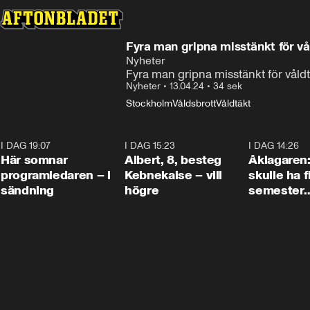
Fyra man gripna misstänkt för vå
Nyheter
Fyra man gripna misstänkt för våld
Nyheter
•
13.04.24
•
34 sek
Stockholm
Våldsbrott
Våldtäkt
I DAG 19:07
0:45
I DAG 15:23
0:54
I DAG 14:26
Här somnar
Albert, 8, besteg
Åklagaren
programledaren – i
Kebnekaise – vill
skulle ha f
sändning
högre
semester
tillsamma