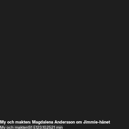
My och makten: Magdalena Andersson om Jimmie-hånet
My och makten
S1 E1
23.10.25
21 min