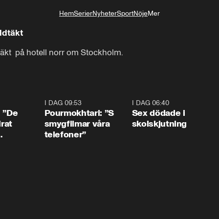
Hem
Serier
Nyheter
Sport
Nöje
Mer
Livsstil
ldtäkt
täkt  på hotell norr om Stockholm.
1:54
I DAG 09:53
1:36
I DAG 06:40
0:4
: ”De
Pourmokhtari: ”S
Sex dödade i
irat
smygfilmar våra
skolskjutning
telefoner”
ns”