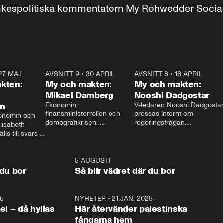
r inrikespolitiska kommentatorn My Rohwedder Soci
27 MAJ
3:51
AVSNITT 9
•
30 APRIL
24:00
AVSNITT 8
•
16 APRIL
25:1
kten:
My och makten:
My och makten:
Mikael Damberg
Nooshi Dadgostar
on
Ekonomin, 
V-ledaren Nooshi Dadgostar
finansministerrollen och 
pressas internt om 
onomin och 
demografikrisen. 
regeringsfrågan.

lisabeth 
Oppositionen ställs till svars 
I Aftonbladets 
ls till svars 
när Socialdemokraternas 
partiledarutfrågning ”My 
stern gästar 
Mikael Damberg gästar My 
och Makten” sätter hon ner 
My och Makten. 
och Makten. 
foten mot kritikerna:

1:06
5 AUGUSTI
1:0
– Vi ställer upp i val. Ska vi 
 du bor
Så blir vädret där du bor
vara med så sitter vi förstås 
25
1:22
NYHETER
•
21 JAN. 2025
0:5
ael – då hyllas
Här återvänder palestinska
fångarna hem