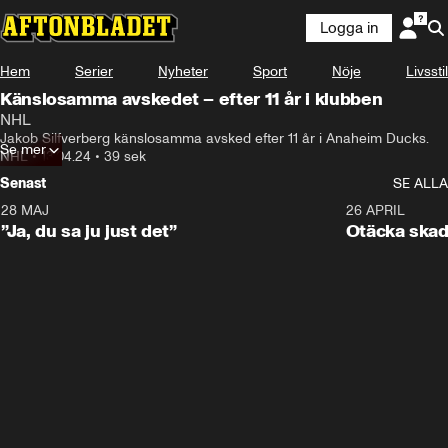
Logga in
Hem
Serier
Nyheter
Sport
Nöje
Livsstil
Känslosamma avskedet – efter 11 år i klubben
NHL
Jakob Silfverberg känslosamma avsked efter 11 år i Anaheim Ducks.
Se mer
NHL
•
13.04.24
•
39 sek
Senast
SE ALLA
28 MAJ
0:18
26 APRIL
”Ja, du sa ju just det”
Otäcka skad