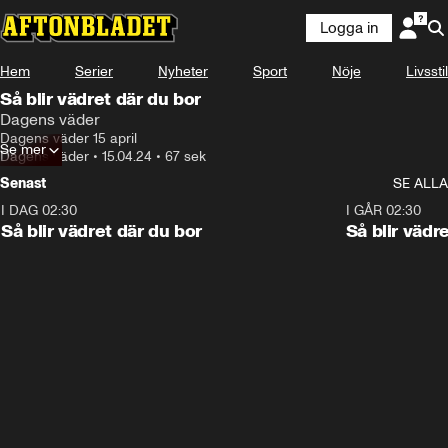
Logga in
Hem
Serier
Nyheter
Sport
Nöje
Livsstil
Så blir vädret där du bor
Dagens väder
Dagens väder 15 april
Se mer
Dagens väder
•
15.04.24
•
67 sek
Senast
SE ALLA
I DAG 02:30
1:06
I GÅR 02:30
Så blir vädret där du bor
Så blir vädr