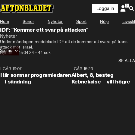
Logga in
Hem
Serier
Nyheter
Sport
Nöje
Livsstil
IDF: "Kommer ett svar på attacken"
Nyheter
Under måndagen meddelade IDF att de kommer att svara på Irans 
attack mot Israel.
Se mer
Nyheter
•
15.04.24
•
44 sek
SE ALLA
I GÅR 19:07
0:45
I GÅR 15:23
Här somnar programledaren
Albert, 8, besteg
– i sändning
Kebnekaise – vill högre