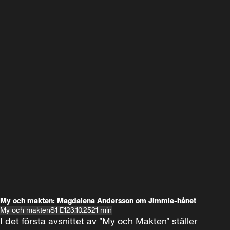
My och makten: Magdalena Andersson om Jimmie-hånet
My och makten
S1 E1
23.10.25
21 min
I det första avsnittet av ”My och Makten” ställer 