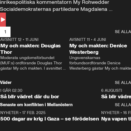
inrikespolitiska kommentatorn My Rohwedder 
Socialdemokraternas partiledare Magdalena 
Andersson till svars.
1
SE ALLA
AVSNITT 12
•
11 JUNI
26:27
AVSNITT 11
•
4 JUNI
2
My och makten: Douglas
My och makten: Denice
Thor
Westerberg
Moderata ungdomsförbundet 
Ungsvenskarnas 
(MUF:s) ordförande Douglas Thor 
förbundsordförande Denice 
gästar My och makten. I avsnittet 
Westerberg gästar My och makten.
diskuteras tonårsutvisningarna och 
avsnittet diskuteras migrationsfrå
hur Moderaterna ska locka väljare till 
och hur SD ska locka kvinnliga 
Väder
SE ALLA
valet i höst. 
väljare. 
I GÅR 02:30
1:06
6 AUGUSTI
Så blir vädret där du bor
Så blir vädr
Senaste om konflikten i Mellanöstern
SE ALLA
NYHETER
•
17 FEB. 2025
0:45
NYHETER
•
16 F
500 dagar av krig i Gaza – se förödelsen
Nya vapen ti