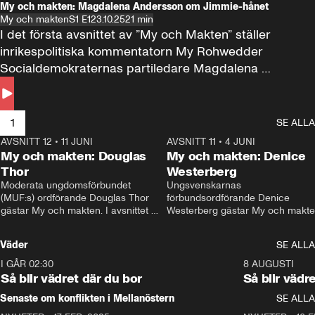
My och makten: Magdalena Andersson om Jimmie-hånet
My och makten
S1 E1
23.10.25
21 min
I det första avsnittet av ”My och Makten” ställer 
inrikespolitiska kommentatorn My Rohwedder 
Socialdemokraternas partiledare Magdalena 
Andersson till svars.
1
SE ALLA
AVSNITT 12
•
11 JUNI
26:27
AVSNITT 11
•
4 JUNI
2
My och makten: Douglas
My och makten: Denice
Thor
Westerberg
Moderata ungdomsförbundet 
Ungsvenskarnas 
(MUF:s) ordförande Douglas Thor 
förbundsordförande Denice 
gästar My och makten. I avsnittet 
Westerberg gästar My och makten.
diskuteras tonårsutvisningarna och 
avsnittet diskuteras migrationsfrå
hur Moderaterna ska locka väljare till 
och hur SD ska locka kvinnliga 
Väder
SE ALLA
valet i höst. 
väljare. 
I GÅR 02:30
1:06
8 AUGUSTI
Så blir vädret där du bor
Så blir vädr
Senaste om konflikten i Mellanöstern
SE ALLA