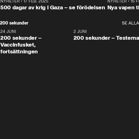
NYHETER
•
17 FEB. 2025
0:45
NYHETER
•
16 F
500 dagar av krig i Gaza – se förödelsen
Nya vapen ti
200 sekunder
SE ALLA
24 JUNI
5:00
2 JUNI
200 sekunder –
200 sekunder – Testern
Vaccinfusket,
fortsättningen