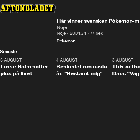
Här vinner svensken Pókemon-mäs
Nöje
Nöje
•
20.04.24
•
77 sek
Pokémon
Senaste
6 AUGUSTI
1:04
4 AUGUSTI
0:24
3 AUGUSTI
Lasse Holm sätter
Beskedet om nästa
This or th
plus på livet
år: ”Bestämt mig”
Dara: ”Väg