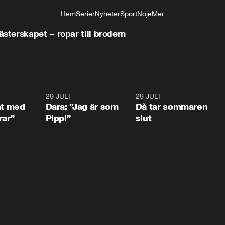
Hem
Serier
Nyheter
Sport
Nöje
Mer
Livsstil
terskapet – ropar till brodern
1:02
29 JULI
0:41
29 JULI
0:3
at med
Dara: ”Jag är som
Då tar sommaren
rar”
Pippi”
slut