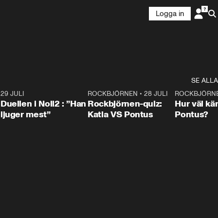
Logga in
SE ALLA
9
29 JULI
0:47
ROCKBJÖRNEN
•
28 JULI
0:15
ROCKBJÖRN
Duellen i Noll2 : ”Han
Rockbjörnen-quiz:
Hur väl kä
ljuger mest”
Katia VS Pontus
Pontus?