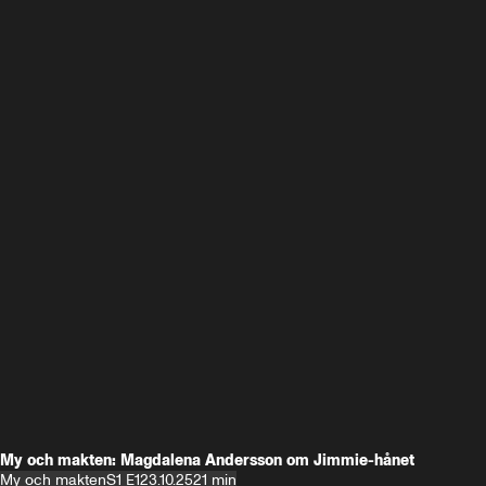
My och makten: Magdalena Andersson om Jimmie-hånet
My och makten
S1 E1
23.10.25
21 min