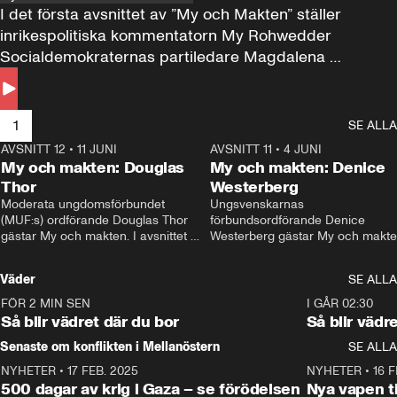
I det första avsnittet av ”My och Makten” ställer 
inrikespolitiska kommentatorn My Rohwedder 
Socialdemokraternas partiledare Magdalena 
Andersson till svars.
1
SE ALLA
AVSNITT 12
•
11 JUNI
26:27
AVSNITT 11
•
4 JUNI
2
My och makten: Douglas
My och makten: Denice
Thor
Westerberg
Moderata ungdomsförbundet 
Ungsvenskarnas 
(MUF:s) ordförande Douglas Thor 
förbundsordförande Denice 
gästar My och makten. I avsnittet 
Westerberg gästar My och makten.
diskuteras tonårsutvisningarna och 
avsnittet diskuteras migrationsfrå
hur Moderaterna ska locka väljare till 
och hur SD ska locka kvinnliga 
Väder
SE ALLA
valet i höst. 
väljare. 
FÖR 2 MIN SEN
1:06
I GÅR 02:30
Så blir vädret där du bor
Så blir vädr
Senaste om konflikten i Mellanöstern
SE ALLA
NYHETER
•
17 FEB. 2025
0:45
NYHETER
•
16 F
500 dagar av krig i Gaza – se förödelsen
Nya vapen ti