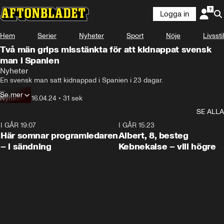
Logga in
Hem
Serier
Nyheter
Sport
Nöje
Livsstil
Två män grips misstänkta för att kidnappat svensk
man i Spanien
Nyheter
En svensk man satt kidnappad i Spanien i 23 dagar.

Se mer
Nu har två gärningsmän gripits och mannen fritagits.
Nyheter
•
16.04.24
•
31 sek
SE ALLA
I GÅR 19:07
0:45
I GÅR 15:23
Här somnar programledaren
Albert, 8, besteg
– i sändning
Kebnekaise – vill högre