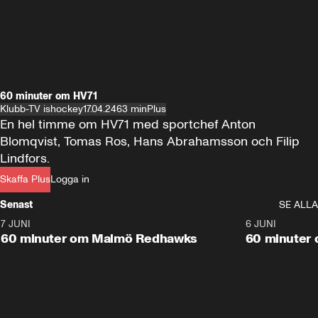
60 minuter om HV71
Klubb-TV ishockey
17.04.24
63 min
Plus
En hel timme om HV71 med sportchef Anton 
Blomqvist, Tomas Ros, Hans Abrahamsson och Filip 
Lindfors.
Skaffa Plus
Logga in
Senast
SE ALLA
7 JUNI
1:02:53
6 JUNI
Plus
60 minuter om Malmö Redhawks
60 minuter 