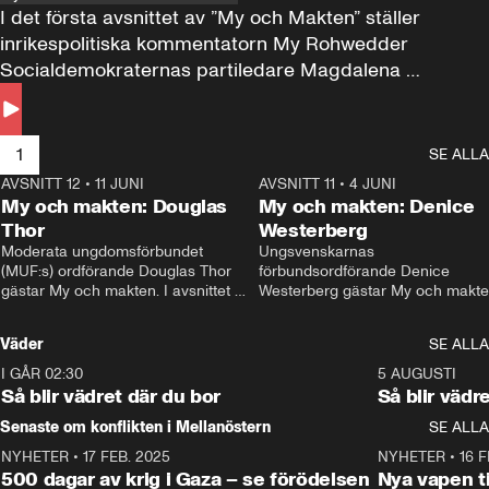
I det första avsnittet av ”My och Makten” ställer 
inrikespolitiska kommentatorn My Rohwedder 
Socialdemokraternas partiledare Magdalena 
Andersson till svars.
1
SE ALLA
AVSNITT 12
•
11 JUNI
26:27
AVSNITT 11
•
4 JUNI
2
My och makten: Douglas
My och makten: Denice
Thor
Westerberg
Moderata ungdomsförbundet 
Ungsvenskarnas 
(MUF:s) ordförande Douglas Thor 
förbundsordförande Denice 
gästar My och makten. I avsnittet 
Westerberg gästar My och makten.
diskuteras tonårsutvisningarna och 
avsnittet diskuteras migrationsfrå
hur Moderaterna ska locka väljare till 
och hur SD ska locka kvinnliga 
Väder
SE ALLA
valet i höst. 
väljare. 
I GÅR 02:30
1:06
5 AUGUSTI
Så blir vädret där du bor
Så blir vädr
Senaste om konflikten i Mellanöstern
SE ALLA
NYHETER
•
17 FEB. 2025
0:45
NYHETER
•
16 F
500 dagar av krig i Gaza – se förödelsen
Nya vapen ti