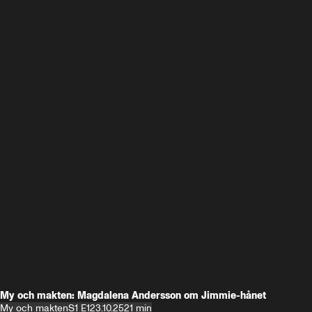
My och makten: Magdalena Andersson om Jimmie-hånet
My och makten
S1 E1
23.10.25
21 min