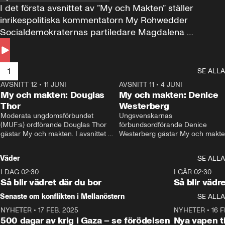
I det första avsnittet av ”My och Makten” ställer 
inrikespolitiska kommentatorn My Rohwedder 
Socialdemokraternas partiledare Magdalena 
Andersson till svars.
1
SE ALLA
AVSNITT 12
•
11 JUNI
26:27
AVSNITT 11
•
4 JUNI
2
My och makten: Douglas
My och makten: Denice
Thor
Westerberg
Moderata ungdomsförbundet 
Ungsvenskarnas 
(MUF:s) ordförande Douglas Thor 
förbundsordförande Denice 
gästar My och makten. I avsnittet 
Westerberg gästar My och makten.
diskuteras tonårsutvisningarna och 
avsnittet diskuteras migrationsfrå
hur Moderaterna ska locka väljare till 
och hur SD ska locka kvinnliga 
Väder
SE ALLA
valet i höst. 
väljare. 
I DAG 02:30
1:06
I GÅR 02:30
Så blir vädret där du bor
Så blir vädr
Senaste om konflikten i Mellanöstern
SE ALLA
NYHETER
•
17 FEB. 2025
0:45
NYHETER
•
16 F
500 dagar av krig i Gaza – se förödelsen
Nya vapen ti