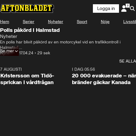
Logga in
Hem
Serier
Nyheter
Sport
Nöje
Livsstil
Polis påkörd i Halmstad
Nyheter
En polis har blivit påkörd av en motorcykel vid en trafikkontroll i 
Halmstad.

Se mer
Nyheter
•
17.04.24
•
29 sek
Två män i medelåldern är gripna och det hela utreds som mordförsök.
SE ALLA
7 AUGUSTI
0:42
I DAG 05:56
Kristersson om Tidö-
20 000 evakuerade – nä
sprickan i vårdfrågan
bränder gäckar Kanada