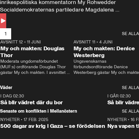
inrikespolitiska kommentatorn My Rohwedder 
Socialdemokraternas partiledare Magdalena 
Andersson till svars.
1
SE ALLA
AVSNITT 12
•
11 JUNI
26:27
AVSNITT 11
•
4 JUNI
2
My och makten: Douglas
My och makten: Denice
Thor
Westerberg
Moderata ungdomsförbundet 
Ungsvenskarnas 
(MUF:s) ordförande Douglas Thor 
förbundsordförande Denice 
gästar My och makten. I avsnittet 
Westerberg gästar My och makten.
diskuteras tonårsutvisningarna och 
avsnittet diskuteras migrationsfrå
hur Moderaterna ska locka väljare till 
och hur SD ska locka kvinnliga 
Väder
SE ALLA
valet i höst. 
väljare. 
I DAG 02:30
1:06
I GÅR 02:30
Så blir vädret där du bor
Så blir vädr
Senaste om konflikten i Mellanöstern
SE ALLA
NYHETER
•
17 FEB. 2025
0:45
NYHETER
•
16 F
500 dagar av krig i Gaza – se förödelsen
Nya vapen ti