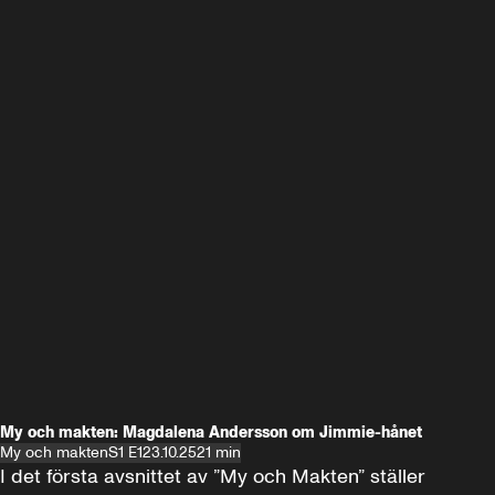
My och makten: Magdalena Andersson om Jimmie-hånet
My och makten
S1 E1
23.10.25
21 min
I det första avsnittet av ”My och Makten” ställer 