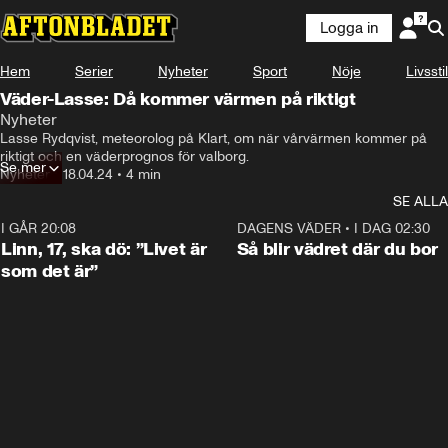
Logga in
Hem
Serier
Nyheter
Sport
Nöje
Livsstil
Väder-Lasse: Då kommer värmen på riktigt
Nyheter
Lasse Rydqvist, meteorolog på Klart, om när vårvärmen kommer på 
riktigt och en väderprognos för valborg.
Se mer
Nyheter
•
18.04.24
•
4 min
SE ALLA
I GÅR 20:08
4:36
DAGENS VÄDER
•
I DAG 02:30
Linn, 17, ska dö: ”Livet är
Så blir vädret där du bor
som det är”