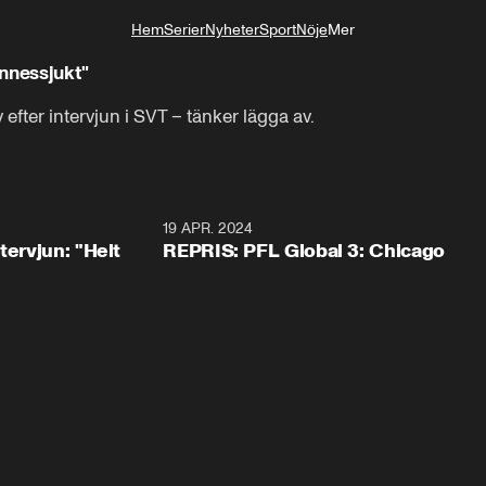
Hem
Serier
Nyheter
Sport
Nöje
Mer
Livsstil
innessjukt"
fter intervjun i SVT – tänker lägga av.
3:43
19 APR. 2024
tervjun: "Helt
REPRIS: PFL Global 3: Chicago