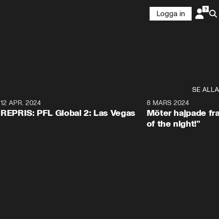
Logga in
SE ALLA
12 APR. 2024
8 MARS 2024
Plus
REPRIS: PFL Global 2: Las Vegas
Möter hajpade fr
of the night!"