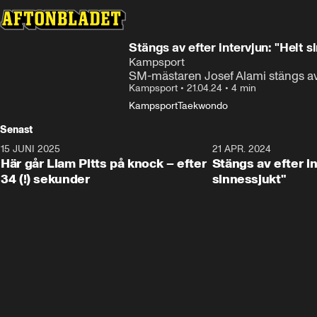
Stängs av efter intervjun: "Helt s
Kampsport
SM-mästaren Josef Alami stängs av e
Kampsport
•
21.04.24
•
4 min
Kampsport
Taekwondo
Senast
15 JUNI 2025
0:40
21 APR. 2024
Här går Liam Pitts på knock – efter
Stängs av efter in
34 (!) sekunder
sinnessjukt"