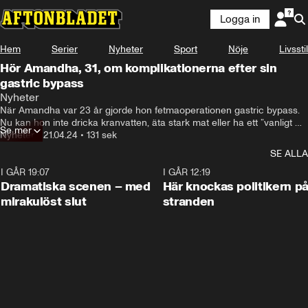
Logga in
Hem
Serier
Nyheter
Sport
Nöje
Livsstil
Hör Amandha, 31, om komplikationerna efter sin
gastric bypass
Nyheter
När Amandha var 23 år gjorde hon fetmaoperationen gastric bypass. 

Nu kan hon inte dricka kranvatten, äta stark mat eller ha ett ”vanligt 
Se mer
jobb”.
Nyheter
•
21.04.24
•
131 sek
SE ALLA
I GÅR 19:07
0:42
I GÅR 12:19
Dramatiska scenen – med
Här knockas politikern p
mirakulöst slut
stranden