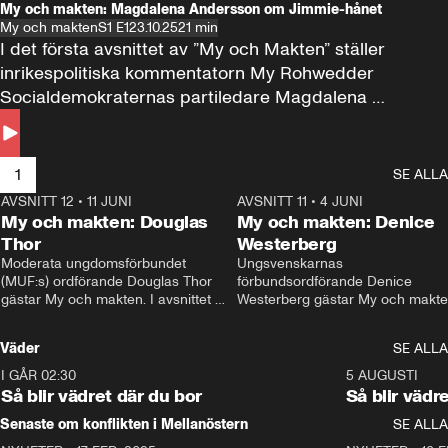
My och makten: Magdalena Andersson om Jimmie-hånet
My och makten
S1 E1
23.10.25
21 min
I det första avsnittet av ”My och Makten” ställer 
inrikespolitiska kommentatorn My Rohwedder 
Socialdemokraternas partiledare Magdalena 
Andersson till svars.
1
SE ALLA
AVSNITT 12
•
11 JUNI
26:27
AVSNITT 11
•
4 JUNI
2
My och makten: Douglas
My och makten: Denice
Thor
Westerberg
Moderata ungdomsförbundet 
Ungsvenskarnas 
(MUF:s) ordförande Douglas Thor 
förbundsordförande Denice 
gästar My och makten. I avsnittet 
Westerberg gästar My och makten.
diskuteras tonårsutvisningarna och 
avsnittet diskuteras migrationsfrå
hur Moderaterna ska locka väljare till 
och hur SD ska locka kvinnliga 
Väder
SE ALLA
valet i höst. 
väljare. 
I GÅR 02:30
1:06
5 AUGUSTI
Så blir vädret där du bor
Så blir vädr
Senaste om konflikten i Mellanöstern
SE ALLA