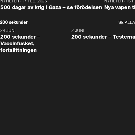
NYHETER
•
17 FEB. 2025
0:45
NYHETER
•
16 F
500 dagar av krig i Gaza – se förödelsen
Nya vapen ti
200 sekunder
SE ALLA
24 JUNI
5:00
2 JUNI
200 sekunder –
200 sekunder – Testern
Vaccinfusket,
fortsättningen