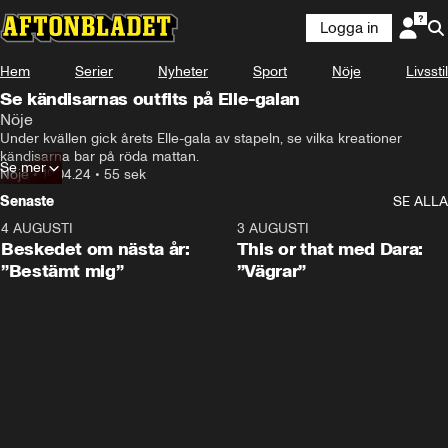
Logga in
Hem
Serier
Nyheter
Sport
Nöje
Livsstil
Se kändisarnas outfits på Elle-galan
Nöje
Under kvällen gick årets Elle-gala av stapeln, se vilka kreationer 
kändisarna bar på röda mattan.
Se mer
Nöje
•
19.04.24
•
55 sek
Senaste
SE ALLA
4 AUGUSTI
0:24
3 AUGUSTI
Beskedet om nästa år:
This or that med Dara:
”Bestämt mig”
”Vägrar”