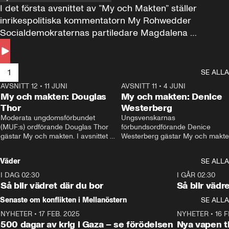
I det första avsnittet av ”My och Makten” ställer 
inrikespolitiska kommentatorn My Rohwedder 
Socialdemokraternas partiledare Magdalena 
Andersson till svars.
1
SE ALLA
AVSNITT 12
•
11 JUNI
26:27
AVSNITT 11
•
4 JUNI
2
My och makten: Douglas
My och makten: Denice
Thor
Westerberg
Moderata ungdomsförbundet 
Ungsvenskarnas 
(MUF:s) ordförande Douglas Thor 
förbundsordförande Denice 
gästar My och makten. I avsnittet 
Westerberg gästar My och makten.
diskuteras tonårsutvisningarna och 
avsnittet diskuteras migrationsfrå
hur Moderaterna ska locka väljare till 
och hur SD ska locka kvinnliga 
Väder
SE ALLA
valet i höst. 
väljare. 
I DAG 02:30
1:06
I GÅR 02:30
Så blir vädret där du bor
Så blir vädr
Senaste om konflikten i Mellanöstern
SE ALLA
NYHETER
•
17 FEB. 2025
0:45
NYHETER
•
16 F
500 dagar av krig i Gaza – se förödelsen
Nya vapen ti