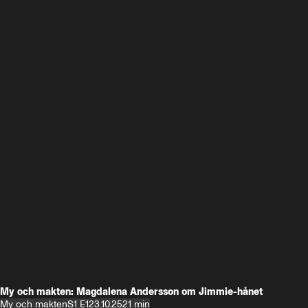
My och makten: Magdalena Andersson om Jimmie-hånet
My och makten
S1 E1
23.10.25
21 min