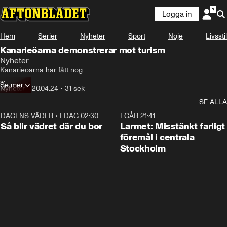
Logga in
Hem
Serier
Nyheter
Sport
Nöje
Livsstil
Kanarieöarna demonstrerar mot turism
Nyheter
Kanarieöarna har fått nog. 

Se mer
Under lördagen samlades tusentals öbor för att demonstrera mot 
Nyheter
•
20.04.24
•
31 sek
turismens negativa effekter.
SE ALLA
DAGENS VÄDER
•
I DAG 02:30
1:06
I GÅR 21:41
Så blir vädret där du bor
Larmet: Misstänkt farligt
föremål i centrala
Stockholm