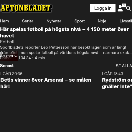
Logga in
Hem
Serier
Nyheter
Sport
Nöje
Livsstil
Här spelas fotboll på högsta nivå – 4 150 meter över
havet
Fotboll
Sportbladets reporter Leo Pettersson har besökt lagen som är långt 
ifrån bäst, men spelar fotboll på världens högsta nivå – närmare exakt 
Se mer
4 150 meter över havet.
Fotboll
•
21.04.24
•
4 min
Senast
SE ALLA
I GÅR 20:36
1:30
I GÅR 18:43
Betis vinner över Arsenal – se målen
Rydström om
här!
gnäller inte”