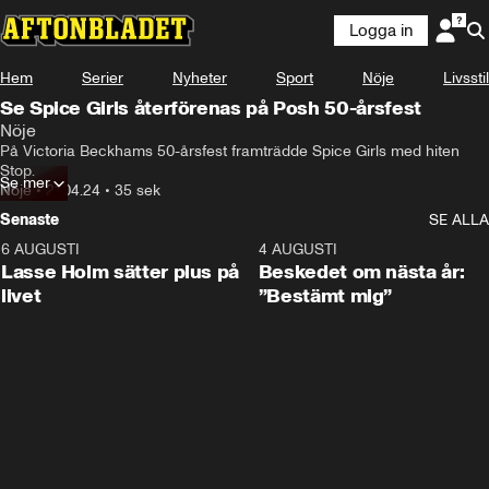
Logga in
Hem
Serier
Nyheter
Sport
Nöje
Livsstil
Se Spice Girls återförenas på Posh 50-årsfest
Nöje
På Victoria Beckhams 50-årsfest framträdde Spice Girls med hiten 
Stop.
Se mer
Nöje
•
21.04.24
•
35 sek
Senaste
SE ALLA
6 AUGUSTI
1:04
4 AUGUSTI
Lasse Holm sätter plus på
Beskedet om nästa år:
livet
”Bestämt mig”