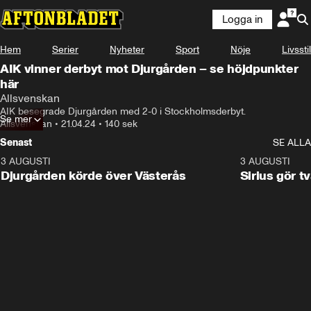
Logga in
Hem
Serier
Nyheter
Sport
Nöje
Livsstil
AIK vinner derbyt mot Djurgården – se höjdpunkter
här
Allsvenskan
AIK besegrade Djurgården med 2-0 i Stockholmsderbyt.
Se mer
Allsvenskan
•
21.04.24
•
140 sek
Senast
SE ALLA
3 AUGUSTI
3:00
3 AUGUSTI
Djurgården körde över Västerås
Sirius gör t