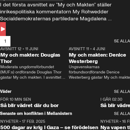
I det första avsnittet av ”My och Makten” ställer 
inrikespolitiska kommentatorn My Rohwedder 
Socialdemokraternas partiledare Magdalena 
Andersson till svars.
1
SE ALLA
AVSNITT 12
•
11 JUNI
26:27
AVSNITT 11
•
4 JUNI
2
My och makten: Douglas
My och makten: Denice
Thor
Westerberg
Moderata ungdomsförbundet 
Ungsvenskarnas 
(MUF:s) ordförande Douglas Thor 
förbundsordförande Denice 
gästar My och makten. I avsnittet 
Westerberg gästar My och makten.
diskuteras tonårsutvisningarna och 
avsnittet diskuteras migrationsfrå
hur Moderaterna ska locka väljare till 
och hur SD ska locka kvinnliga 
Väder
SE ALLA
valet i höst. 
väljare. 
FÖR 10 MIN SEN
1:06
I GÅR 02:30
Så blir vädret där du bor
Så blir vädr
Senaste om konflikten i Mellanöstern
SE ALLA
NYHETER
•
17 FEB. 2025
0:45
NYHETER
•
16 F
500 dagar av krig i Gaza – se förödelsen
Nya vapen ti