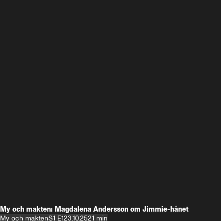
My och makten: Magdalena Andersson om Jimmie-hånet
My och makten
S1 E1
23.10.25
21 min