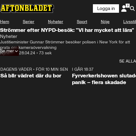
Logga in
Hem
Serier
Nyheter
Sport
Nöje
Livsstil
Strömmer efter NYPD-besök: "Vi har mycket att lära"
Nyheter
Justitieminister Gunnar Strömmer besöker polisen i New York för att 
prata om kameraövervakning
Se mer
Nyheter
•
28.04.24
•
73 sek
SE ALLA
DAGENS VÄDER
•
FÖR 10 MIN SEN
1:06
I GÅR 18:37
Så blir vädret där du bor
Fyrverkerishowen slutade
panik – flera skadade