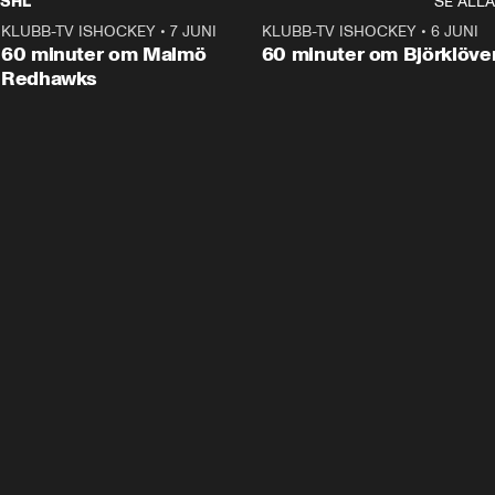
SHL
SE ALLA
KLUBB-TV ISHOCKEY
•
7 JUNI
1:02:53
KLUBB-TV ISHOCKEY
•
6 JUNI
1:0
Plus
60 minuter om Malmö
60 minuter om Björklöve
Redhawks