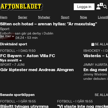
Logga in
Hem
Serier
Nyheter
Sport
Nöje
Livsstil
Sliten och hotad – arenan hyllas: "Är maxutslag"
Sport
Fotbollsresan går på derby i Dublin
Se mer
Sport
•
23.04.24
•
53 min
Direktsänd sport
SE ALLA
FOTBOLL
•
I DAG 11:50
ISHOCKEY
•
I 
Plus
Plus
FC Bayern – Aston Villa FC
Västerås – 
Nya avsnitt →
SPORT
•
7 JUNI
16:36
JIMMY HJÄRTA
Gör löptester med Andreas Almgren
En dag med 
Jimmy Wixtröm 
under debuten i
Senaste sportklippen
SE ALLA
FOTBOLL
•
I GÅR 19:55
0:29
FOTBOLL
•
I GÅR 19:55
Blåvitt tvingas utrymma
”Vi visste inte nog mycke