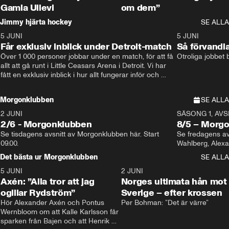
Gamla Ullevi
om dem”
Jimmy hjärta hockey
SE ALLA
5 JUNI
11:14
5 JUNI
Får exklusiv inblick under Detroit-match
Så förvandl
Över 1 000 personer jobbar under en match, för att få 
Otroliga jobbet
allt att gå runt i Little Ceasars Arena i Detroit. Vi har 
fått en exklusiv inblick i hur allt fungerar inför och 
under match i världens bästa hockeyliga
Morgonklubben
SE ALLA
2 JUNI
SÄSONG 1, AVSN
2/6 - Morgonklubben
8/5 – Morg
Se tisdagens avsnitt av Morgonklubben här. Start 
Se fredagens av
09.00. 
Det bästa ur Morgonklubben
SE ALLA
5 JUNI
0:44
2 JUNI
Axén: ”Alla tror att jag
Norges ultimata hån mot
ogillar Rydström”
Sverige – efter krossen
Hör Alexander Axén och Pontus 
Per Bohman: ”Det är värre”
Wernbloom om att Kalle Karlsson får 
sparken från Bajen och att Henrik 