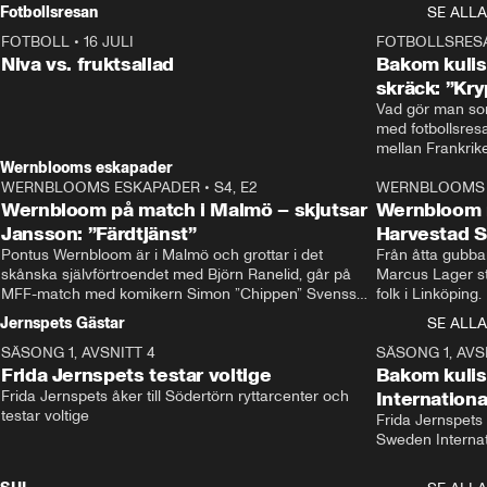
Rydström tar över
Fotbollsresan
SE ALLA
FOTBOLL
•
16 JULI
0:44
FOTBOLLSRES
Niva vs. fruktsallad
Bakom kulis
skräck: ”Kry
Vad gör man som
med fotbollsres
Wernblooms eskapader
WERNBLOOMS ESKAPADER
•
S4, E2
38:23
WERNBLOOMS 
Wernbloom på match i Malmö – skjutsar
Wernbloom 
Jansson: ”Färdtjänst”
Harvestad 
Pontus Wernbloom är i Malmö och grottar i det 
Från åtta gubbar 
skånska självförtroendet med Björn Ranelid, går på 
Marcus Lager sta
MFF-match med komikern Simon ”Chippen” Svensson 
folk i Linköping
och hjälper skadade stjärnbacken Pontus Jansson 
och Wernbloom kl
Jernspets Gästar
SE ALLA
hem. 
SÄSONG 1, AVSNITT 4
13:37
SÄSONG 1, AVS
Frida Jernspets testar voltige
Bakom kuli
Frida Jernspets åker till Södertörn ryttarcenter och 
Internation
testar voltige
Frida Jernspets 
Sweden Interna