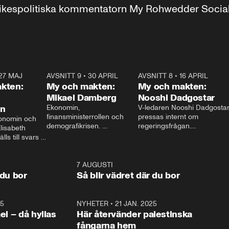
r inrikespolitiska kommentatorn My Rohwedder Soci
27 MAJ
3:51
AVSNITT 9
•
30 APRIL
24:00
AVSNITT 8
•
16 APRIL
25:1
kten:
My och makten:
My och makten:
Mikael Damberg
Nooshi Dadgostar
on
Ekonomin, 
V-ledaren Nooshi Dadgostar
finansministerrollen och 
pressas internt om 
onomin och 
demografikrisen. 
regeringsfrågan.

lisabeth 
Oppositionen ställs till svars 
I Aftonbladets 
ls till svars 
när Socialdemokraternas 
partiledarutfrågning ”My 
stern gästar 
Mikael Damberg gästar My 
och Makten” sätter hon ner 
My och Makten. 
och Makten. 
foten mot kritikerna:

1:06
7 AUGUSTI
1:0
– Vi ställer upp i val. Ska vi 
 du bor
Så blir vädret där du bor
vara med så sitter vi förstås 
25
1:22
NYHETER
•
21 JAN. 2025
0:5
ael – då hyllas
Här återvänder palestinska
fångarna hem