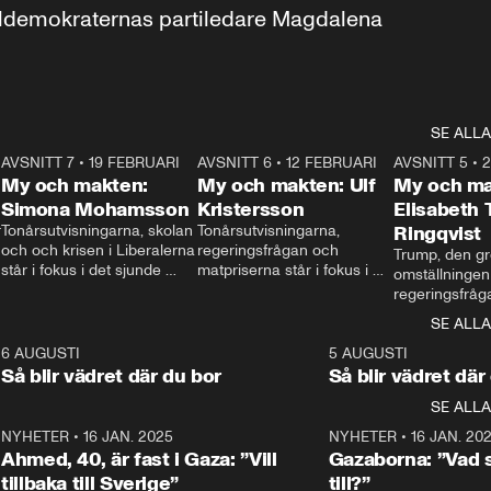
aldemokraternas partiledare Magdalena 
SE ALLA
7
AVSNITT 7
•
19 FEBRUARI
24:30
AVSNITT 6
•
12 FEBRUARI
27:30
AVSNITT 5
•
My och makten:
My och makten: Ulf
My och ma
Simona Mohamsson
Kristersson
Elisabeth
 
Tonårsutvisningarna, skolan 
Tonårsutvisningarna, 
Ringqvist
och och krisen i Liberalerna 
regeringsfrågan och 
Trump, den gr
står i fokus i det sjunde 
matpriserna står i fokus i 
omställningen
avsnittet av ”My och 
det sjätte avsnittet av ”My 
regeringsfråga
makten”. Se när 
och makten”. Se när 
centrum i det 
SE ALLA
Aftonbladets inrikespolitiska 
Aftonbladets inrikespolitiska 
avsnittet av ”
kommentator My 
kommentator My 
6
6 AUGUSTI
1:06
5 AUGUSTI
Makten”. Se nä
Rohwedder ställer 
Rohwedder ställer 
Så blir vädret där du bor
Så blir vädret där
Aftonbladets in
utbildnings- och 
statsminister Ulf Kristersson 
kommentator 
SE ALLA
integrationsminister Simona 
till svars.
Rohwedder stäl
Mohamsson till svars.
Centerpartiets
2
NYHETER
•
16 JAN. 2025
1:01
NYHETER
•
16 JAN. 20
Thand Ring till
Ahmed, 40, är fast i Gaza: ”Vill
Gazaborna: ”Vad s
tillbaka till Sverige”
till?”