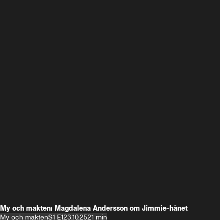
My och makten: Magdalena Andersson om Jimmie-hånet
My och makten
S1 E1
23.10.25
21 min