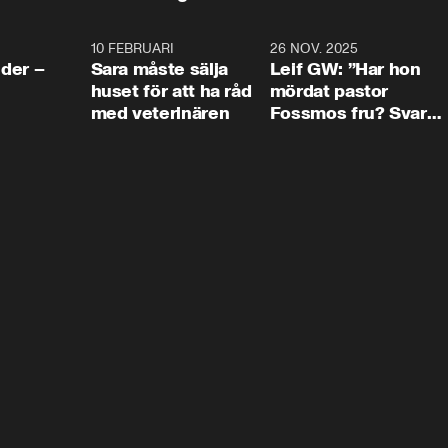
4:24
10 FEBRUARI
4:13
26 NOV. 2025
8:1
der –
Sara måste sälja
Leif GW: ”Har hon
huset för att ha råd
mördat pastor
med veterinären
Fossmos fru? Svar
nej.”