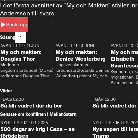
I det första avsnittet av ”My och Makten” ställe
Andersson till svars.
Spela upp
1
Säsong
AVSNITT 12
•
11 JUNI
26:27
AVSNITT 11
•
4 JUNI
23:40
AVSNITT 10
•
My och makten:
My och makten:
My och ma
Douglas Thor
Denice Westerberg
Elisabeth
Moderata 
Ungsvenskarnas 
Svantess
ungdomsförbundet (MUF:s) 
förbundsordförande Denice 
Kvinnorna, ek
ordförande Douglas Thor 
Westerberg gästar My och 
migrationen. E
gästar My och makten. I 
makten. I avsnittet 
Svantesson stäl
avsnittet diskuteras 
diskuteras migrationsfrågan 
när finansmini
Väder
tonårsutvisningarna och hur 
och hur SD ska locka 
Moderaterna ska locka 
kvinnliga väljare. 
I DAG 02:30
1:06
I GÅR 02:30
väljare till valet i höst. 
Så blir vädret där du bor
Så blir vädret där
Senaste om konflikten i Mellanöstern
NYHETER
•
17 FEB. 2025
0:45
NYHETER
•
16 FEB. 20
500 dagar av krig i Gaza – se
Nya vapen till Isr
förödelsen
Trump