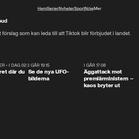
Hem
Serier
Nyheter
Sport
Nöje
Mer
Livsstil
bud
Senaten där har nämligen 

örslag som kan leda till att Tiktok blir förbjudet i landet.
röstat igenom ett förslag-
ER
•
I DAG 02:30
1:06
I GÅR 19:15
0:36
I GÅR 17:08
0:3
ret där du
Se de nya UFO-
Äggattack mot
bilderna
premiärministern –
kaos bryter ut