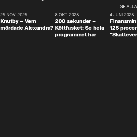
SE ALLA
3
25 NOV. 2025
31:05
8 OKT. 2025
4:29
4 JUNI 2025
Knutby – Vem
200 sekunder –
Finansmin
mördade Alexandra?
Köttfusket: Se hela
125 procent
programmet här
"Skattever
viktig uppg