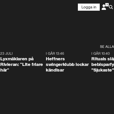
Logga in
SE ALLA
7
23 JULI
2:02
I GÅR 13:46
0:55
I GÅR 10:40
Lyxmäklaren på
Heffners
Rituals sl
Rivieran: "Lite friare
swingerklubb lockar
bebisparf
här"
kändisar
”Sjukaste”