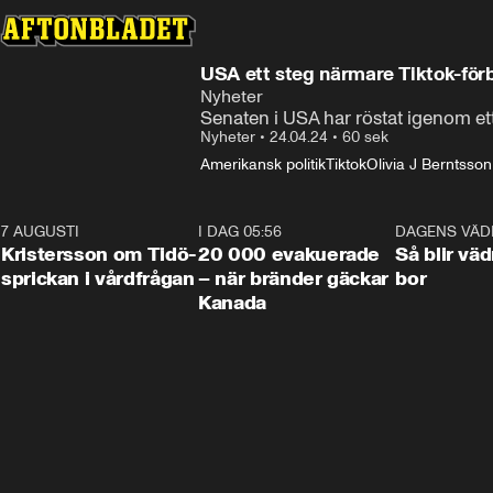
USA ett steg närmare Tiktok-för
Nyheter
Senaten i USA har röstat igenom ett f
Nyheter
•
24.04.24
•
60 sek
Amerikansk politik
Tiktok
Olivia J Berntsson
7 AUGUSTI
0:42
I DAG 05:56
0:38
DAGENS VÄD
Kristersson om Tidö-
20 000 evakuerade
Så blir väd
sprickan i vårdfrågan
– när bränder gäckar
bor
Kanada