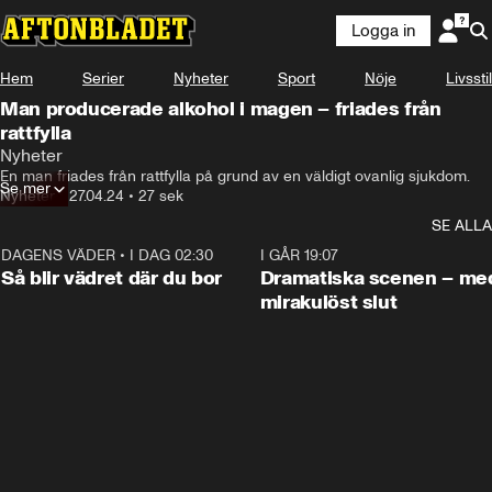
Logga in
Hem
Serier
Nyheter
Sport
Nöje
Livsstil
Man producerade alkohol i magen – friades från
rattfylla
Nyheter
En man friades från rattfylla på grund av en väldigt ovanlig sjukdom.
Se mer
Nyheter
•
27.04.24
•
27 sek
SE ALLA
DAGENS VÄDER
•
I DAG 02:30
1:06
I GÅR 19:07
Så blir vädret där du bor
Dramatiska scenen – me
mirakulöst slut