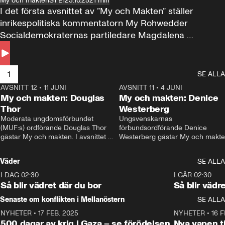
My och makten
S1 E1
23.10.25
21 min
I det första avsnittet av ”My och Makten” ställer 
inrikespolitiska kommentatorn My Rohwedder 
Socialdemokraternas partiledare Magdalena 
Andersson till svars.
1
SE ALLA
AVSNITT 12
•
11 JUNI
26:27
AVSNITT 11
•
4 JUNI
2
My och makten: Douglas
My och makten: Denice
Thor
Westerberg
Moderata ungdomsförbundet 
Ungsvenskarnas 
(MUF:s) ordförande Douglas Thor 
förbundsordförande Denice 
gästar My och makten. I avsnittet 
Westerberg gästar My och makten.
diskuteras tonårsutvisningarna och 
avsnittet diskuteras migrationsfrå
hur Moderaterna ska locka väljare till 
och hur SD ska locka kvinnliga 
Väder
SE ALLA
valet i höst. 
väljare. 
I DAG 02:30
1:06
I GÅR 02:30
Så blir vädret där du bor
Så blir vädr
Senaste om konflikten i Mellanöstern
SE ALLA
NYHETER
•
17 FEB. 2025
0:45
NYHETER
•
16 F
500 dagar av krig i Gaza – se förödelsen
Nya vapen ti