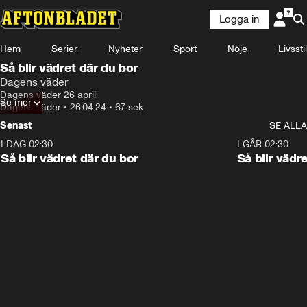
Logga in
Hem
Serier
Nyheter
Sport
Nöje
Livsstil
Så blir vädret där du bor
Dagens väder
Dagens väder 26 april
Se mer
Dagens väder
•
26.04.24
•
67 sek
Senast
SE ALLA
I DAG 02:30
1:06
I GÅR 02:30
Så blir vädret där du bor
Så blir vädr