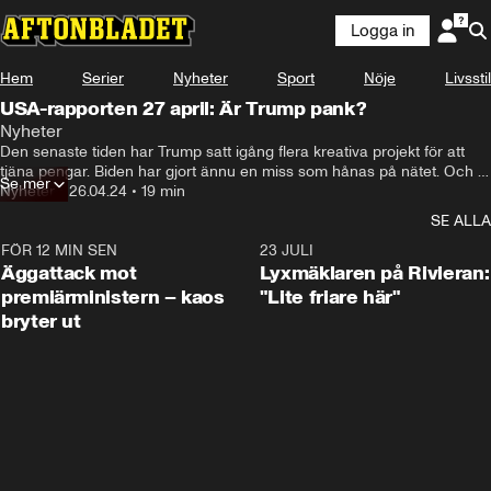
Logga in
Hem
Serier
Nyheter
Sport
Nöje
Livsstil
USA-rapporten 27 april: Är Trump pank?
Nyheter
Den senaste tiden har Trump satt igång flera kreativa projekt för att 
tjäna pengar. Biden har gjort ännu en miss som hånas på nätet. Och 
Se mer
båda kandidaterna har huvudvärks-frågor att ta tag i.
Nyheter
•
26.04.24
•
19 min
SE ALLA
FÖR 12 MIN SEN
0:37
23 JULI
Äggattack mot
Lyxmäklaren på Rivieran:
premiärministern – kaos
"Lite friare här"
bryter ut