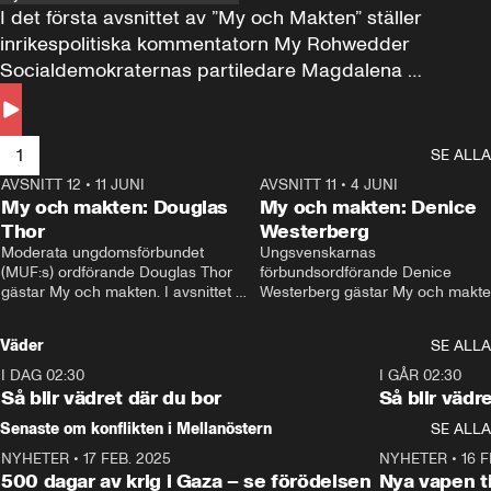
I det första avsnittet av ”My och Makten” ställer 
inrikespolitiska kommentatorn My Rohwedder 
Socialdemokraternas partiledare Magdalena 
Andersson till svars.
1
SE ALLA
AVSNITT 12
•
11 JUNI
26:27
AVSNITT 11
•
4 JUNI
2
My och makten: Douglas
My och makten: Denice
Thor
Westerberg
Moderata ungdomsförbundet 
Ungsvenskarnas 
(MUF:s) ordförande Douglas Thor 
förbundsordförande Denice 
gästar My och makten. I avsnittet 
Westerberg gästar My och makten.
diskuteras tonårsutvisningarna och 
avsnittet diskuteras migrationsfrå
hur Moderaterna ska locka väljare till 
och hur SD ska locka kvinnliga 
Väder
SE ALLA
valet i höst. 
väljare. 
I DAG 02:30
1:06
I GÅR 02:30
Så blir vädret där du bor
Så blir vädr
Senaste om konflikten i Mellanöstern
SE ALLA
NYHETER
•
17 FEB. 2025
0:45
NYHETER
•
16 F
500 dagar av krig i Gaza – se förödelsen
Nya vapen ti