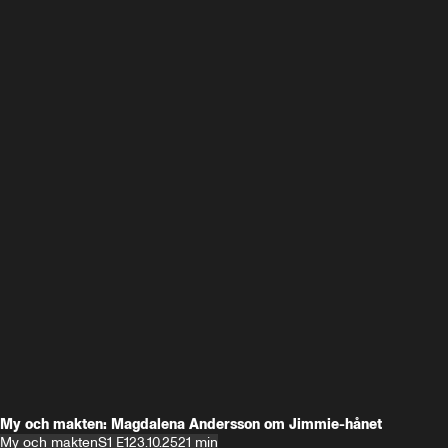
My och makten: Magdalena Andersson om Jimmie-hånet
My och makten
S1 E1
23.10.25
21 min