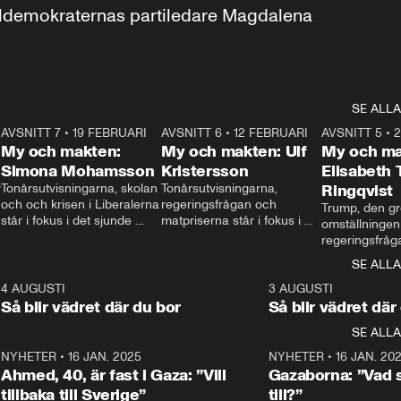
aldemokraternas partiledare Magdalena 
SE ALLA
7
AVSNITT 7
•
19 FEBRUARI
24:30
AVSNITT 6
•
12 FEBRUARI
27:30
AVSNITT 5
•
My och makten:
My och makten: Ulf
My och ma
Simona Mohamsson
Kristersson
Elisabeth
 
Tonårsutvisningarna, skolan 
Tonårsutvisningarna, 
Ringqvist
och och krisen i Liberalerna 
regeringsfrågan och 
Trump, den gr
står i fokus i det sjunde 
matpriserna står i fokus i 
omställningen
avsnittet av ”My och 
det sjätte avsnittet av ”My 
regeringsfråga
makten”. Se när 
och makten”. Se när 
centrum i det 
SE ALLA
Aftonbladets inrikespolitiska 
Aftonbladets inrikespolitiska 
avsnittet av ”
kommentator My 
kommentator My 
6
4 AUGUSTI
1:06
3 AUGUSTI
Makten”. Se nä
Rohwedder ställer 
Rohwedder ställer 
Så blir vädret där du bor
Så blir vädret där
Aftonbladets in
utbildnings- och 
statsminister Ulf Kristersson 
kommentator 
SE ALLA
integrationsminister Simona 
till svars.
Rohwedder stäl
Mohamsson till svars.
Centerpartiets
2
NYHETER
•
16 JAN. 2025
1:01
NYHETER
•
16 JAN. 20
Thand Ring till
Ahmed, 40, är fast i Gaza: ”Vill
Gazaborna: ”Vad s
tillbaka till Sverige”
till?”