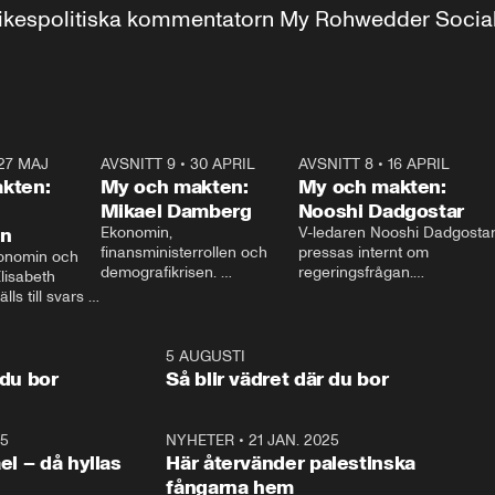
r inrikespolitiska kommentatorn My Rohwedder Soci
27 MAJ
3:51
AVSNITT 9
•
30 APRIL
24:00
AVSNITT 8
•
16 APRIL
25:1
kten:
My och makten:
My och makten:
Mikael Damberg
Nooshi Dadgostar
on
Ekonomin, 
V-ledaren Nooshi Dadgostar
finansministerrollen och 
pressas internt om 
onomin och 
demografikrisen. 
regeringsfrågan.

lisabeth 
Oppositionen ställs till svars 
I Aftonbladets 
ls till svars 
när Socialdemokraternas 
partiledarutfrågning ”My 
stern gästar 
Mikael Damberg gästar My 
och Makten” sätter hon ner 
My och Makten. 
och Makten. 
foten mot kritikerna:

1:06
5 AUGUSTI
1:0
– Vi ställer upp i val. Ska vi 
 du bor
Så blir vädret där du bor
vara med så sitter vi förstås 
25
1:22
NYHETER
•
21 JAN. 2025
0:5
ael – då hyllas
Här återvänder palestinska
fångarna hem