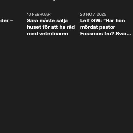
4:24
10 FEBRUARI
4:13
26 NOV. 2025
8:1
der –
Sara måste sälja
Leif GW: ”Har hon
huset för att ha råd
mördat pastor
med veterinären
Fossmos fru? Svar
nej.”