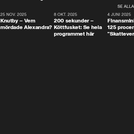
SE ALLA
3
25 NOV. 2025
31:05
8 OKT. 2025
4:29
4 JUNI 2025
Knutby – Vem
200 sekunder –
Finansmin
mördade Alexandra?
Köttfusket: Se hela
125 procent
programmet här
"Skattever
viktig uppg