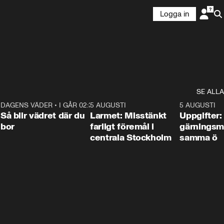
Logga in
SE ALLA
1
DAGENS VÄDER
•
I GÅR 02:30
1:06
5 AUGUSTI
0:35
5 AUGUSTI
Så blir vädret där du
Larmet: Misstänkt
Uppgifter:
bor
farligt föremål i
gärningsm
centrala Stockholm
samma ö