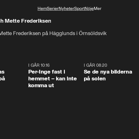
Hem
Serier
Nyheter
Sport
Nöje
Mer
Livsstil
ch Mette Frederiksen
 Mette Frederiksen på Hägglunds i Örnsöldsvik
0:45
I GÅR 10:16
1:26
I GÅR 08:20
0:3
as
Per-Inge fast i
Se de nya bilderna
på
hemmet – kan inte
på solen
komma ut