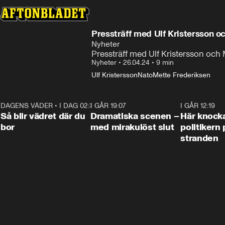
Pressträff med Ulf Kristersson o
Nyheter
Pressträff med Ulf Kristersson och
Nyheter
•
26.04.24
•
9 min
Ulf Kristersson
Nato
Mette Frederiksen
DAGENS VÄDER
•
I DAG 02:30
1:06
I GÅR 19:07
0:42
I GÅR 12:19
Så blir vädret där du
Dramatiska scenen –
Här knock
bor
med mirakulöst slut
politikern 
stranden