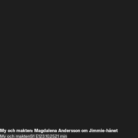
My och makten: Magdalena Andersson om Jimmie-hånet
My och makten
S1 E1
23.10.25
21 min