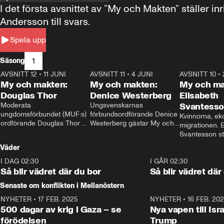
I det första avsnittet av ”My och Makten” ställe
Andersson till svars.
Spela upp
1
Säsong
AVSNITT 12
•
11 JUNI
26:27
AVSNITT 11
•
4 JUNI
23:40
AVSNITT 10
•
My och makten:
My och makten:
My och ma
Douglas Thor
Denice Westerberg
Elisabeth
Moderata 
Ungsvenskarnas 
Svantess
ungdomsförbundet (MUF:s) 
förbundsordförande Denice 
Kvinnorna, ek
ordförande Douglas Thor 
Westerberg gästar My och 
migrationen. E
gästar My och makten. I 
makten. I avsnittet 
Svantesson stäl
avsnittet diskuteras 
diskuteras migrationsfrågan 
när finansmini
Väder
tonårsutvisningarna och hur 
och hur SD ska locka 
Moderaterna ska locka 
kvinnliga väljare. 
I DAG 02:30
1:06
I GÅR 02:30
väljare till valet i höst. 
Så blir vädret där du bor
Så blir vädret där
Senaste om konflikten i Mellanöstern
NYHETER
•
17 FEB. 2025
0:45
NYHETER
•
16 FEB. 20
500 dagar av krig i Gaza – se
Nya vapen till Isr
förödelsen
Trump