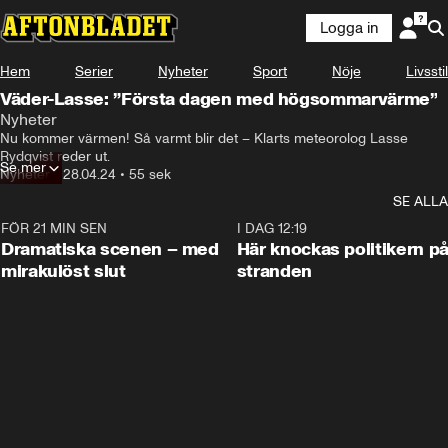
Logga in
Hem
Serier
Nyheter
Sport
Nöje
Livsstil
Väder-Lasse: ”Första dagen med högsommarvärme”
Nyheter
Vi har pratat om att det kan hålla i sig under större delen av 
Nu kommer värmen! Så varmt blir det – Klarts meteorolog Lasse 
nästa vecka.
Rydqvist reder ut.
Se mer
Nyheter
•
28.04.24
•
55 sek
SE ALLA
FÖR 21 MIN SEN
0:42
I DAG 12:19
Dramatiska scenen – med
Här knockas politikern p
mirakulöst slut
stranden