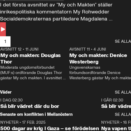
I det första avsnittet av ”My och Makten” ställer 
inrikespolitiska kommentatorn My Rohwedder 
Socialdemokraternas partiledare Magdalena 
Andersson till svars.
1
SE ALLA
AVSNITT 12
•
11 JUNI
26:27
AVSNITT 11
•
4 JUNI
2
My och makten: Douglas
My och makten: Denice
Thor
Westerberg
Moderata ungdomsförbundet 
Ungsvenskarnas 
(MUF:s) ordförande Douglas Thor 
förbundsordförande Denice 
gästar My och makten. I avsnittet 
Westerberg gästar My och makten.
diskuteras tonårsutvisningarna och 
avsnittet diskuteras migrationsfrå
hur Moderaterna ska locka väljare till 
och hur SD ska locka kvinnliga 
Väder
SE ALLA
valet i höst. 
väljare. 
I DAG 02:30
1:06
I GÅR 02:30
Så blir vädret där du bor
Så blir vädr
Senaste om konflikten i Mellanöstern
SE ALLA
NYHETER
•
17 FEB. 2025
0:45
NYHETER
•
16 F
500 dagar av krig i Gaza – se förödelsen
Nya vapen ti