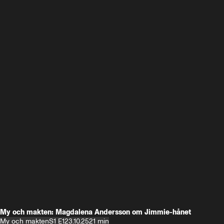
My och makten: Magdalena Andersson om Jimmie-hånet
My och makten
S1 E1
23.10.25
21 min