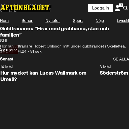
Logga in
Hem
Serier
Nyheter
Sport
Nöje
Livsstil
Guldtränaren: ”Firar med grabbarna, stan och
familjen”
SHL
Hör huvudtränare Robert Ohlsson mitt under guldfirandet i Skellefteå.
Se mer
SHL
•
29.04.24
•
91 sek
Senast
SE ALLA
14 MAJ
1:18
3 MAJ
Plus
Hur mycket kan Lucas Wallmark om
Söderström
Umeå?