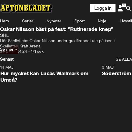
Logga in
Hem
Serier
Nyheter
Sport
Nöje
Livsstil
Oskar Nilsson bäst på fest: ”Rutinerade knep”
SHL
Hör Skellefteås Oskar Nilsson under guldfirandet ute på isen i 
Skellefteå Kraft Arena.
Se mer
SHL
•
29.04.24
•
171 sek
Senast
SE ALLA
14 MAJ
1:18
3 MAJ
Plus
Hur mycket kan Lucas Wallmark om
Söderström
Umeå?