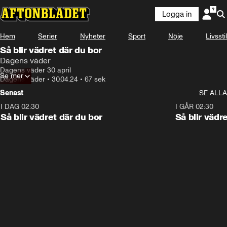
Logga in
Hem
Serier
Nyheter
Sport
Nöje
Livsstil
Så blir vädret där du bor
Dagens väder
Dagens väder 30 april
Se mer
Dagens väder
•
30.04.24
•
67 sek
Senast
SE ALLA
I DAG 02:30
1:06
I GÅR 02:30
Så blir vädret där du bor
Så blir vädr