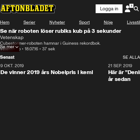
Logga in
Hem
Serier
Nyheter
Sport
Nöje
Livsstil
Se när roboten löser rubiks kub på 3 sekunder
Vetenskap
Cubestormer-roboten hamnar i Guiness rekordbok.
Se mer
Vetenskap
•
18.07.16
•
37 sek
Senast
SE ALLA
9 OKT. 2019
21 SEP. 2019
De vinner 2019 års Nobelpris i kemi
Här är ”Den
år sedan