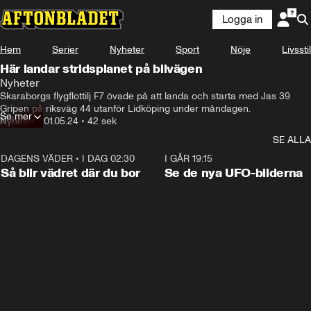
Logga in
Hem
Serier
Nyheter
Sport
Nöje
Livsstil
Här landar stridsplanet på bilvägen
Nyheter
Skaraborgs flygflottilj F7 övade på att landa och starta med Jas 39 
Gripen på riksväg 44 utanför Lidköping under måndagen.
Se mer
Nyheter
•
01.05.24
•
42 sek
SE ALLA
DAGENS VÄDER
•
I DAG 02:30
1:06
I GÅR 19:15
Så blir vädret där du bor
Se de nya UFO-bilderna