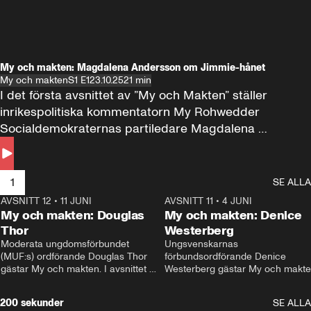
My och makten: Magdalena Andersson om Jimmie-hånet
My och makten
S1 E1
23.10.25
21 min
I det första avsnittet av ”My och Makten” ställer 
inrikespolitiska kommentatorn My Rohwedder 
Socialdemokraternas partiledare Magdalena 
Andersson till svars.
1
SE ALLA
AVSNITT 12
•
11 JUNI
26:27
AVSNITT 11
•
4 JUNI
2
My och makten: Douglas
My och makten: Denice
Thor
Westerberg
Moderata ungdomsförbundet 
Ungsvenskarnas 
(MUF:s) ordförande Douglas Thor 
förbundsordförande Denice 
gästar My och makten. I avsnittet 
Westerberg gästar My och makten.
diskuteras tonårsutvisningarna och 
avsnittet diskuteras migrationsfrå
hur Moderaterna ska locka väljare till 
och hur SD ska locka kvinnliga 
200 sekunder
SE ALLA
valet i höst. 
väljare. 