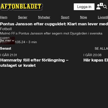
Logga in
Hem
Serier
Nyheter
Sport
Nöje
Livsstil
Pontus Jansson efter cupguldet: Klart man lever med
Fotboll
Malmö FF:s Pontus Jansson efter segern mot Djurgården i svenska 
cupen.
Se mer
Fotboll
•
01.05.24
•
3 min
Senast
SE ALLA
I GÅR 21:31
1:28
I GÅR 20:08
Hammarby föll efter förlängning –
Här kapas El
utslaget ur kvalet