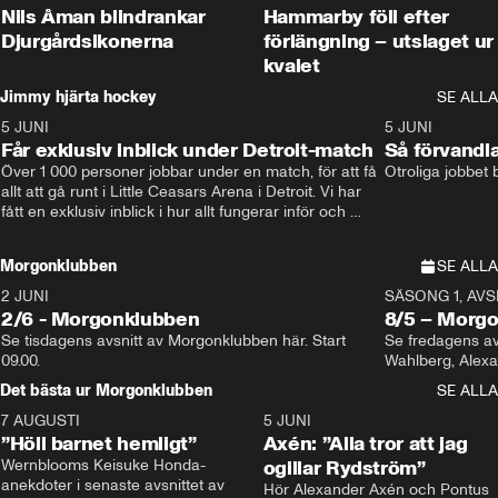
Nils Åman blindrankar
Hammarby föll efter
Djurgårdsikonerna
förlängning – utslaget ur
kvalet
Jimmy hjärta hockey
SE ALLA
5 JUNI
11:14
5 JUNI
Får exklusiv inblick under Detroit-match
Så förvandl
Över 1 000 personer jobbar under en match, för att få 
Otroliga jobbet
allt att gå runt i Little Ceasars Arena i Detroit. Vi har 
fått en exklusiv inblick i hur allt fungerar inför och 
under match i världens bästa hockeyliga
Morgonklubben
SE ALLA
2 JUNI
SÄSONG 1, AVSN
2/6 - Morgonklubben
8/5 – Morg
Se tisdagens avsnitt av Morgonklubben här. Start 
Se fredagens av
09.00. 
Det bästa ur Morgonklubben
SE ALLA
7 AUGUSTI
1:14
5 JUNI
”Höll barnet hemligt”
Axén: ”Alla tror att jag
Wernblooms Keisuke Honda-
ogillar Rydström”
anekdoter i senaste avsnittet av 
Hör Alexander Axén och Pontus 