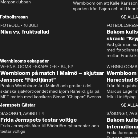
Morgonklubben
Wernbloom om att Kalle Karlsson 
sparken från Bajen och att Henrik
Rydström tar över
Fotbollsresan
SE ALLA
FOTBOLL
•
16 JULI
0:44
FOTBOLLSRES
Niva vs. fruktsallad
Bakom kulis
skräck: ”Kry
Vad gör man som
med fotbollsres
Wernblooms eskapader
WERNBLOOMS ESKAPADER
•
S4, E2
38:23
WERNBLOOMS 
Wernbloom på match i Malmö – skjutsar
Wernbloom 
Jansson: ”Färdtjänst”
Harvestad 
Pontus Wernbloom är i Malmö och grottar i det 
Från åtta gubbar 
skånska självförtroendet med Björn Ranelid, går på 
Marcus Lager sta
MFF-match med komikern Simon ”Chippen” Svensson 
folk i Linköping
och hjälper skadade stjärnbacken Pontus Jansson 
och Wernbloom kl
Jernspets Gästar
SE ALLA
hem. 
SÄSONG 1, AVSNITT 4
13:37
SÄSONG 1, AVS
Frida Jernspets testar voltige
Bakom kuli
Frida Jernspets åker till Södertörn ryttarcenter och 
Internation
testar voltige
Frida Jernspets 