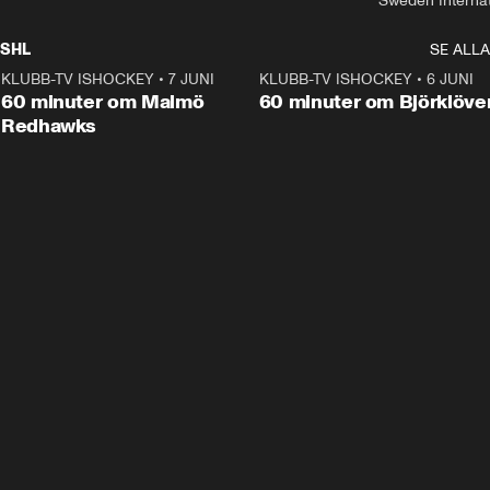
Sweden Interna
SHL
SE ALLA
KLUBB-TV ISHOCKEY
•
7 JUNI
1:02:53
KLUBB-TV ISHOCKEY
•
6 JUNI
1:0
Plus
60 minuter om Malmö
60 minuter om Björklöve
Redhawks