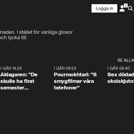
Logga in
den. I stället för vanliga glosor 
h tycka till.
SE ALLA
4
I GÅR 14:26
1:54
I GÅR 09:53
1:36
I GÅR 06:40
Åklagaren: ”De
Pourmokhtari: ”S
Sex dödad
skulle ha firat
smygfilmar våra
skolskjutn
semester
telefoner”
tillsammans”