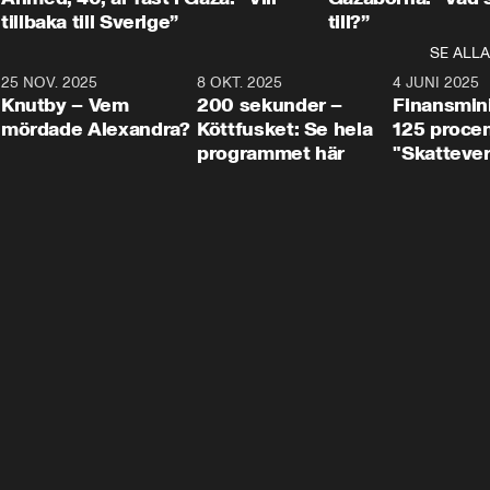
tillbaka till Sverige”
till?”
SE ALLA
3
25 NOV. 2025
31:05
8 OKT. 2025
4:29
4 JUNI 2025
Knutby – Vem
200 sekunder –
Finansmin
mördade Alexandra?
Köttfusket: Se hela
125 procent
programmet här
"Skattever
viktig uppg