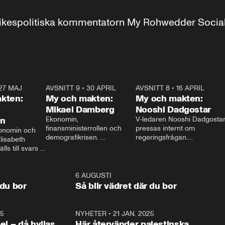
r inrikespolitiska kommentatorn My Rohwedder Soci
27 MAJ
3:51
AVSNITT 9
•
30 APRIL
24:00
AVSNITT 8
•
16 APRIL
25:1
kten:
My och makten:
My och makten:
Mikael Damberg
Nooshi Dadgostar
on
Ekonomin, 
V-ledaren Nooshi Dadgostar
finansministerrollen och 
pressas internt om 
onomin och 
demografikrisen. 
regeringsfrågan.

lisabeth 
Oppositionen ställs till svars 
I Aftonbladets 
ls till svars 
när Socialdemokraternas 
partiledarutfrågning ”My 
stern gästar 
Mikael Damberg gästar My 
och Makten” sätter hon ner 
My och Makten. 
och Makten. 
foten mot kritikerna:

1:06
6 AUGUSTI
1:0
– Vi ställer upp i val. Ska vi 
 du bor
Så blir vädret där du bor
vara med så sitter vi förstås 
25
1:22
NYHETER
•
21 JAN. 2025
0:5
ael – då hyllas
Här återvänder palestinska