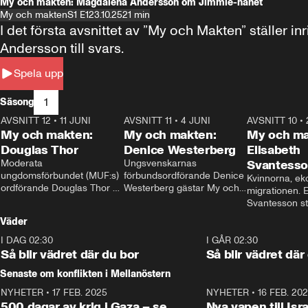
My och makten: Magdalena Andersson om Jimmie-hånet
My och makten
S1 E1
23.10.25
21 min
I det första avsnittet av ”My och Makten” ställe
Andersson till svars.
Spela upp
1
Säsong
AVSNITT 12
•
11 JUNI
26:27
AVSNITT 11
•
4 JUNI
23:40
AVSNITT 10
•
My och makten:
My och makten:
My och ma
Douglas Thor
Denice Westerberg
Elisabeth
Moderata 
Ungsvenskarnas 
Svantess
ungdomsförbundet (MUF:s) 
förbundsordförande Denice 
Kvinnorna, ek
ordförande Douglas Thor 
Westerberg gästar My och 
migrationen. E
gästar My och makten. I 
makten. I avsnittet 
Svantesson stäl
avsnittet diskuteras 
diskuteras migrationsfrågan 
när finansmini
Väder
tonårsutvisningarna och hur 
och hur SD ska locka 
Moderaterna ska locka 
kvinnliga väljare. 
I DAG 02:30
1:06
I GÅR 02:30
väljare till valet i höst. 
Så blir vädret där du bor
Så blir vädret där
Senaste om konflikten i Mellanöstern
NYHETER
•
17 FEB. 2025
0:45
NYHETER
•
16 FEB. 20
500 dagar av krig i Gaza – se
Nya vapen till Isr