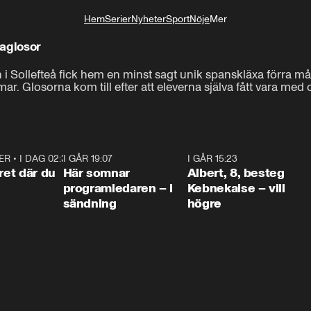
Hem
Serier
Nyheter
Sport
Nöje
Mer
Livsstil
kaglosor
i Sollefteå fick hem en minst sagt unik spanskläxa förra måna
r. Glosorna kom till efter att eleverna själva fått vara med oc
ER
•
I DAG 02:30
1:06
I GÅR 19:07
0:45
I GÅR 15:23
0:5
ret där du
Här somnar
Albert, 8, besteg
programledaren – i
Kebnekaise – vill
sändning
högre