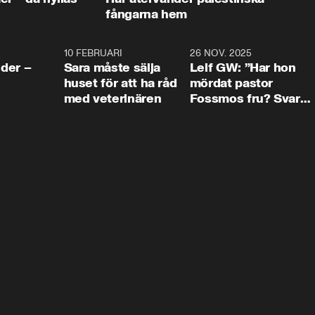
fångarna hem
4:24
10 FEBRUARI
4:13
26 NOV. 2025
8:1
der –
Sara måste sälja
Leif GW: ”Har hon
huset för att ha råd
mördat pastor
med veterinären
Fossmos fru? Svar
nej.”