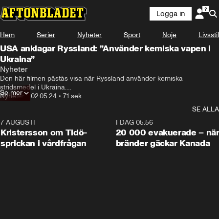
Logga in
Hem
Serier
Nyheter
Sport
Nöje
Livsstil
USA anklagar Ryssland: ”Använder kemiska vapen i
Ukraina”
Nyheter
Den här filmen påstås visa när Ryssland använder kemiska 
stridsmedel i Ukraina.

Se mer
USA anklagar Ryssland för att ha använda kemiska stridsmedel mot 
Nyheter
•
02.05.24
•
71 sek
ukrainska soldater.
SE ALLA
7 AUGUSTI
0:42
I DAG 05:56
Kristersson om Tidö-
20 000 evakuerade – nä
sprickan i vårdfrågan
bränder gäckar Kanada