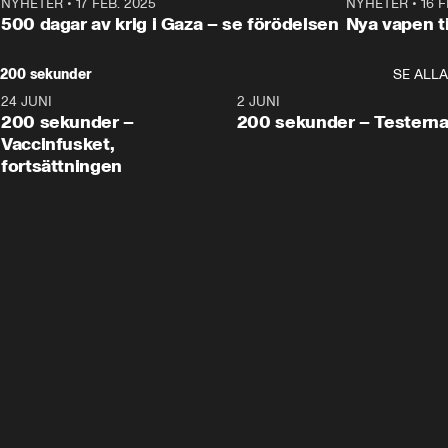
NYHETER
•
17 FEB. 2025
0:45
NYHETER
•
16 F
500 dagar av krig i Gaza – se förödelsen
Nya vapen ti
200 sekunder
SE ALLA
24 JUNI
5:00
2 JUNI
200 sekunder –
200 sekunder – Testern
Vaccinfusket,
fortsättningen