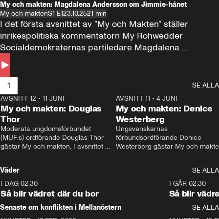
My och makten: Magdalena Andersson om Jimmie-hånet
My och makten
S1 E1
23.10.25
21 min
I det första avsnittet av ”My och Makten” ställer 
inrikespolitiska kommentatorn My Rohwedder 
Socialdemokraternas partiledare Magdalena 
Andersson till svars.
1
SE ALLA
AVSNITT 12
•
11 JUNI
26:27
AVSNITT 11
•
4 JUNI
2
My och makten: Douglas
My och makten: Denice
Thor
Westerberg
Moderata ungdomsförbundet 
Ungsvenskarnas 
(MUF:s) ordförande Douglas Thor 
förbundsordförande Denice 
gästar My och makten. I avsnittet 
Westerberg gästar My och makten.
diskuteras tonårsutvisningarna och 
avsnittet diskuteras migrationsfrå
hur Moderaterna ska locka väljare till 
och hur SD ska locka kvinnliga 
Väder
SE ALLA
valet i höst. 
väljare. 
I DAG 02:30
1:06
I GÅR 02:30
Så blir vädret där du bor
Så blir vädr
Senaste om konflikten i Mellanöstern
SE ALLA