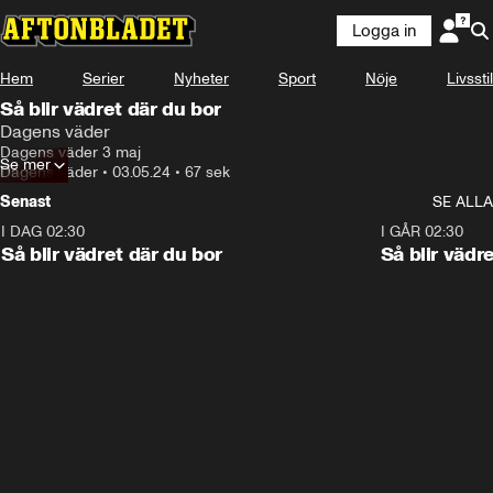
Logga in
Hem
Serier
Nyheter
Sport
Nöje
Livsstil
Så blir vädret där du bor
Dagens väder
Dagens väder 3 maj
Se mer
Dagens väder
•
03.05.24
•
67 sek
Senast
SE ALLA
I DAG 02:30
1:06
I GÅR 02:30
Så blir vädret där du bor
Så blir vädr