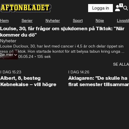
Logga in
Hem
Serier
Nyheter
Sport
Nöje
Livsstil
Louise, 30, får frågor om sjukdomen på Tiktok: "När
kommer du dö"
Nyheter
Louise Ducloux, 30, har levt med cancer i 4,5 år och delar öppet sin 
resa på Tiktok. Hon startade kontot för att belysa tabun kring unga 
Se mer
människors erfarenheter med död och sjukdom. Trots sitt allvarliga 
Nyheter
•
05.05.24
•
135 sek
tillstånd vägrar Louise se sig själv som förlorare i en ”kamp mot 
SE ALLA
cancern”, och föredrar att fokusera på positiva aspekter av sitt liv.
I DAG 15:23
0:54
I DAG 14:26
Albert, 8, besteg
Åklagaren: ”De skulle ha
Kebnekaise – vill högre
firat semester tillsamma