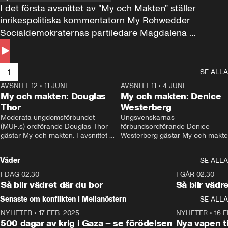
I det första avsnittet av ”My och Makten” ställer 
inrikespolitiska kommentatorn My Rohwedder 
Socialdemokraternas partiledare Magdalena 
Andersson till svars.
1
SE ALLA
AVSNITT 12
•
11 JUNI
26:27
AVSNITT 11
•
4 JUNI
2
My och makten: Douglas
My och makten: Denice
Thor
Westerberg
Moderata ungdomsförbundet 
Ungsvenskarnas 
(MUF:s) ordförande Douglas Thor 
förbundsordförande Denice 
gästar My och makten. I avsnittet 
Westerberg gästar My och makten.
diskuteras tonårsutvisningarna och 
avsnittet diskuteras migrationsfrå
hur Moderaterna ska locka väljare till 
och hur SD ska locka kvinnliga 
Väder
SE ALLA
valet i höst. 
väljare. 
I DAG 02:30
1:06
I GÅR 02:30
Så blir vädret där du bor
Så blir vädr
Senaste om konflikten i Mellanöstern
SE ALLA
NYHETER
•
17 FEB. 2025
0:45
NYHETER
•
16 F
500 dagar av krig i Gaza – se förödelsen
Nya vapen ti