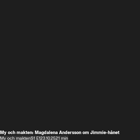
My och makten: Magdalena Andersson om Jimmie-hånet
My och makten
S1 E1
23.10.25
21 min