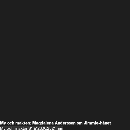
My och makten: Magdalena Andersson om Jimmie-hånet
My och makten
S1 E1
23.10.25
21 min