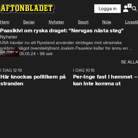
Logga in
Hem
Serier
Nyheter
Sport
Nöje
Livsstil
Paasikivi om ryska draget: ”Nervgas nästa steg”
Nyheter
USA hävdar nu att Ryssland använder stridsgas mot ukrainska 
soldater. Något överstelöjtnant Joakim Paasikivi kallar för ännu en 
Se mer
passerad gräns.
Nyheter
•
05.05.24
•
98 sek
SE ALLA
I DAG 12:19
0:45
I DAG 10:16
Här knockas politikern på
Per-Inge fast i hemmet –
stranden
kan inte komma ut