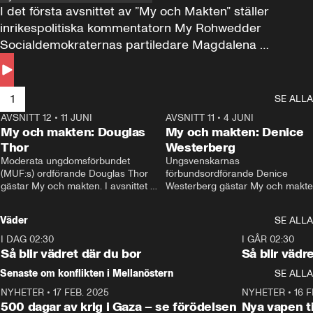
I det första avsnittet av ”My och Makten” ställer 
inrikespolitiska kommentatorn My Rohwedder 
Socialdemokraternas partiledare Magdalena 
Andersson till svars.
1
SE ALLA
AVSNITT 12
•
11 JUNI
26:27
AVSNITT 11
•
4 JUNI
2
My och makten: Douglas
My och makten: Denice
Thor
Westerberg
Moderata ungdomsförbundet 
Ungsvenskarnas 
(MUF:s) ordförande Douglas Thor 
förbundsordförande Denice 
gästar My och makten. I avsnittet 
Westerberg gästar My och makten.
diskuteras tonårsutvisningarna och 
avsnittet diskuteras migrationsfrå
hur Moderaterna ska locka väljare till 
och hur SD ska locka kvinnliga 
Väder
SE ALLA
valet i höst. 
väljare. 
I DAG 02:30
1:06
I GÅR 02:30
Så blir vädret där du bor
Så blir vädr
Senaste om konflikten i Mellanöstern
SE ALLA
NYHETER
•
17 FEB. 2025
0:45
NYHETER
•
16 F
500 dagar av krig i Gaza – se förödelsen
Nya vapen ti