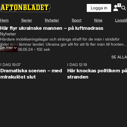
Logga in
Hem
Serier
Nyheter
Sport
Nöje
Livsstil
Här flyr ukrainske mannen – på luftmadrass
Nyheter
Den här videon visar en 39-årig ukrainsk man som med 
Hårdare mobiliseringslagar och stränga straff för de män i stridsför 
hjälp av en luftmadrass-
ålder som lämnar landet. Ukraina gör allt för att få fler män till fronten, 
Se mer
samtidigt som flera personer desperat försöker fly landet för att slippa.
Nyheter
•
06.05.24
•
102 sek
SE ALLA
I DAG 19:07
0:42
I DAG 12:19
Dramatiska scenen – med
Här knockas politikern p
mirakulöst slut
stranden