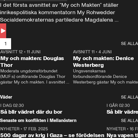
I det första avsnittet av ”My och Makten” ställer 
inrikespolitiska kommentatorn My Rohwedder 
Socialdemokraternas partiledare Magdalena 
Andersson till svars.
1
SE ALLA
AVSNITT 12
•
11 JUNI
26:27
AVSNITT 11
•
4 JUNI
2
My och makten: Douglas
My och makten: Denice
Thor
Westerberg
Moderata ungdomsförbundet 
Ungsvenskarnas 
(MUF:s) ordförande Douglas Thor 
förbundsordförande Denice 
gästar My och makten. I avsnittet 
Westerberg gästar My och makten.
diskuteras tonårsutvisningarna och 
avsnittet diskuteras migrationsfrå
hur Moderaterna ska locka väljare till 
och hur SD ska locka kvinnliga 
Väder
SE ALLA
valet i höst. 
väljare. 
I DAG 02:30
1:06
I GÅR 02:30
Så blir vädret där du bor
Så blir vädr
Senaste om konflikten i Mellanöstern
SE ALLA
NYHETER
•
17 FEB. 2025
0:45
NYHETER
•
16 F
500 dagar av krig i Gaza – se förödelsen
Nya vapen ti