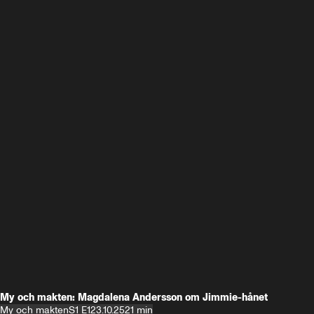
My och makten: Magdalena Andersson om Jimmie-hånet
My och makten
S1 E1
23.10.25
21 min