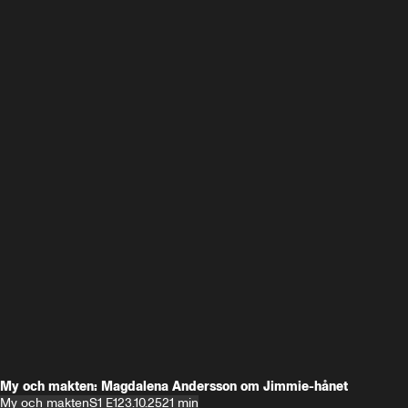
My och makten: Magdalena Andersson om Jimmie-hånet
My och makten
S1 E1
23.10.25
21 min