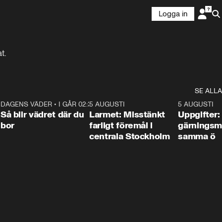
Logga in
t.
SE ALLA
1
DAGENS VÄDER
•
I GÅR 02:30
1:06
5 AUGUSTI
0:35
5 AUGUSTI
Så blir vädret där du
Larmet: Misstänkt
Uppgifter:
bor
farligt föremål i
gärningsm
centrala Stockholm
samma ö