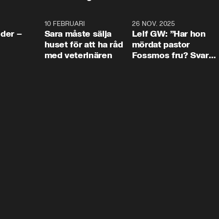
4:24
10 FEBRUARI
4:13
26 NOV. 2025
8:1
der –
Sara måste sälja
Leif GW: ”Har hon
huset för att ha råd
mördat pastor
med veterinären
Fossmos fru? Svar
nej.”