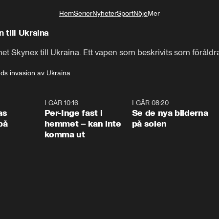
Hem
Serier
Nyheter
Sport
Nöje
Mer
Livsstil
 till Ukraina
et Skynex till Ukraina. Ett vapen som beskrivits som föråldra
-av luftvärnssystemet Skynex till Ukraina.
ds invasion av Ukraina
0:45
I GÅR 10:16
1:26
I GÅR 08:20
0:3
as
Per-Inge fast i
Se de nya bilderna
på
hemmet – kan inte
på solen
komma ut