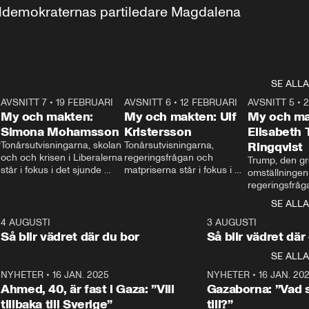
aldemokraternas partiledare Magdalena 
SE ALLA
7
AVSNITT 7
•
19 FEBRUARI
24:30
AVSNITT 6
•
12 FEBRUARI
27:30
AVSNITT 5
•
My och makten:
My och makten: Ulf
My och ma
Simona Mohamsson
Kristersson
Elisabeth
 
Tonårsutvisningarna, skolan 
Tonårsutvisningarna, 
Ringqvist
och och krisen i Liberalerna 
regeringsfrågan och 
Trump, den gr
står i fokus i det sjunde 
matpriserna står i fokus i 
omställningen
avsnittet av ”My och 
det sjätte avsnittet av ”My 
regeringsfråga
makten”. Se när 
och makten”. Se när 
centrum i det 
SE ALLA
Aftonbladets inrikespolitiska 
Aftonbladets inrikespolitiska 
avsnittet av ”
kommentator My 
kommentator My 
6
4 AUGUSTI
1:06
3 AUGUSTI
Makten”. Se nä
Rohwedder ställer 
Rohwedder ställer 
Så blir vädret där du bor
Så blir vädret där
Aftonbladets in
utbildnings- och 
statsminister Ulf Kristersson 
kommentator 
SE ALLA
integrationsminister Simona 
till svars.
Rohwedder stäl
Mohamsson till svars.
Centerpartiets
2
NYHETER
•
16 JAN. 2025
1:01
NYHETER
•
16 JAN. 20
Thand Ring till
Ahmed, 40, är fast i Gaza: ”Vill
Gazaborna: ”Vad s
tillbaka till Sverige”
till?”