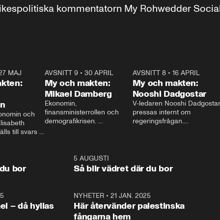
r inrikespolitiska kommentatorn My Rohwedder Soci
27 MAJ
3:51
AVSNITT 9
•
30 APRIL
24:00
AVSNITT 8
•
16 APRIL
25:1
kten:
My och makten:
My och makten:
Mikael Damberg
Nooshi Dadgostar
on
Ekonomin, 
V-ledaren Nooshi Dadgostar
finansministerrollen och 
pressas internt om 
onomin och 
demografikrisen. 
regeringsfrågan.

lisabeth 
Oppositionen ställs till svars 
I Aftonbladets 
ls till svars 
när Socialdemokraternas 
partiledarutfrågning ”My 
stern gästar 
Mikael Damberg gästar My 
och Makten” sätter hon ner 
My och Makten. 
och Makten. 
foten mot kritikerna:

1:06
5 AUGUSTI
1:0
– Vi ställer upp i val. Ska vi 
 du bor
Så blir vädret där du bor
vara med så sitter vi förstås 
25
1:22
NYHETER
•
21 JAN. 2025
0:5
ael – då hyllas
Här återvänder palestinska
fångarna hem