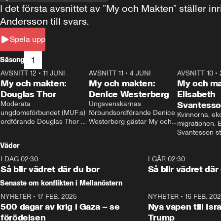
I det första avsnittet av ”My och Makten” ställe
Andersson till svars.
Spela upp
1
Säsong
AVSNITT 12
•
11 JUNI
26:27
AVSNITT 11
•
4 JUNI
23:40
AVSNITT 10
•
My och makten:
My och makten:
My och ma
Douglas Thor
Denice Westerberg
Elisabeth
Moderata 
Ungsvenskarnas 
Svantess
ungdomsförbundet (MUF:s) 
förbundsordförande Denice 
Kvinnorna, ek
ordförande Douglas Thor 
Westerberg gästar My och 
migrationen. E
gästar My och makten. I 
makten. I avsnittet 
Svantesson stäl
avsnittet diskuteras 
diskuteras migrationsfrågan 
när finansmini
Väder
tonårsutvisningarna och hur 
och hur SD ska locka 
Moderaterna ska locka 
kvinnliga väljare. 
I DAG 02:30
1:06
I GÅR 02:30
väljare till valet i höst. 
Så blir vädret där du bor
Så blir vädret där
Senaste om konflikten i Mellanöstern
NYHETER
•
17 FEB. 2025
0:45
NYHETER
•
16 FEB. 20
500 dagar av krig i Gaza – se
Nya vapen till Isr
förödelsen
Trump