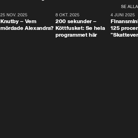
SE ALLA
3
25 NOV. 2025
31:05
8 OKT. 2025
4:29
4 JUNI 2025
Knutby – Vem
200 sekunder –
Finansmin
mördade Alexandra?
Köttfusket: Se hela
125 procent
programmet här
"Skattever
viktig uppg