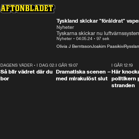
Tyskland skickar "föråldrat" vapen
Nyheter
Tyskarna skickar nu luftvärnssystem
Nyheter
•
04.05.24
•
97 sek
Olivia J Berntsson
Joakim Paasikivi
Rysslan
DAGENS VÄDER
•
I DAG 02:30
1:06
I GÅR 19:07
0:42
I GÅR 12:19
Så blir vädret där du
Dramatiska scenen –
Här knock
bor
med mirakulöst slut
politikern 
stranden